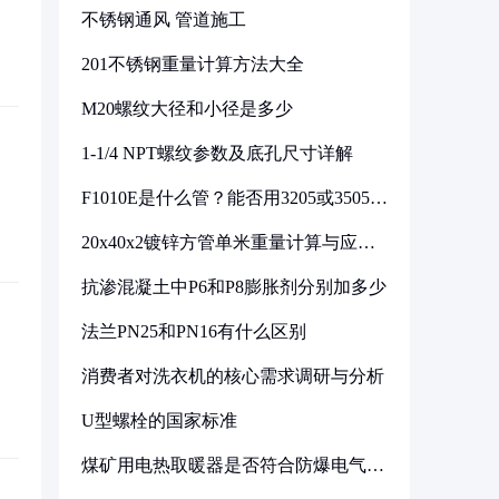
不锈钢通风 管道施工
201不锈钢重量计算方法大全
M20螺纹大径和小径是多少
1-1/4 NPT螺纹参数及底孔尺寸详解
F1010E是什么管？能否用3205或3505代
换
20x40x2镀锌方管单米重量计算与应用
分析
抗渗混凝土中P6和P8膨胀剂分别加多少
法兰PN25和PN16有什么区别
消费者对洗衣机的核心需求调研与分析
U型螺栓的国家标准
煤矿用电热取暖器是否符合防爆电气设
备标准