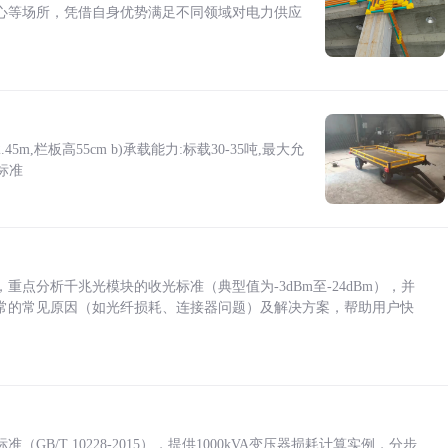
心等场所，凭借自身优势满足不同领域对电力供应
5m,栏板高55cm b)承载能力:标载30-35吨,最大允
标准
点分析千兆光模块的收光标准（典型值为-3dBm至-24dBm），并
常的常见原因（如光纤损耗、连接器问题）及解决方案，帮助用户快
/T 10228-2015），提供1000kVA变压器损耗计算实例，分步