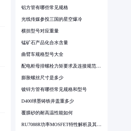
铝方管有哪些常见规格
光线传媒参投三国的星空爆冷
横担型号对应重量
锰矿石产品化合水含量
曲臂车规格型号大全
配电柜母排螺栓力矩要求及连接规范详
解
膨胀螺丝尺寸是多少
镀锌方管有哪些常见规格和型号
D400球墨铸铁井盖重多少
覆膜砂的耐高温性能如何
RU7088R功率MOSFET特性解析及其在
可调电源设计中的实践