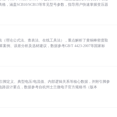
，涵盖SCB10/SCB13等常见型号参数，指导用户快速掌握变压器
法（理论公式法、查表法、在线工具法），重点解析了黄铜棒密度取
计算案例、误差分析及选材建议，数据参考GB/T 4423-2007等国家标
括各引脚定义、典型电压/电流值、内部逻辑关系等核心数据，并附引脚参
电路设计要点，数据参考自杭州士兰微电子官方规格书（版本