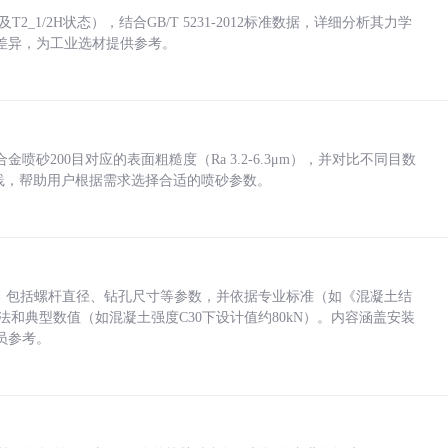
_1/2H状态），结合GB/T 5231-2012标准数据，详细分析其力学
差异，为工业选材提供参考。
砂200目对应的表面粗糙度（Ra 3.2-6.3μm），并对比不同目数
业实践，帮助用户根据需求选择合适的喷砂参数。
力，包括螺杆直径、钻孔尺寸等参数，并依据专业标准（如《混凝土结
方法和典型数值（如混凝土强度C30下设计值约80kN）。内容涵盖安装
员参考。