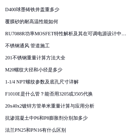
D400球墨铸铁井盖重多少
覆膜砂的耐高温性能如何
RU7088R功率MOSFET特性解析及其在可调电源设计中的
实践
不锈钢通风 管道施工
201不锈钢重量计算方法大全
M20螺纹大径和小径是多少
1-1/4 NPT螺纹参数及底孔尺寸详解
F1010E是什么管？能否用3205或3505代换
20x40x2镀锌方管单米重量计算与应用分析
抗渗混凝土中P6和P8膨胀剂分别加多少
法兰PN25和PN16有什么区别