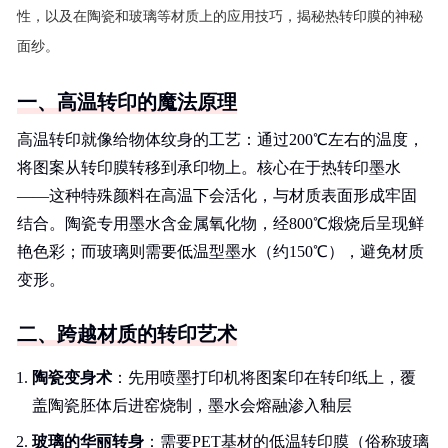
性，以及在陶瓷和玻璃等材质上的应用技巧，揭秘热转印膜的神秘
面纱。
一、高温转印的魔法原理
高温转印就像给物体纹身的工艺：通过200℃左右的温度，
将图案从转印膜转移到承印物上。核心在于热转印墨水
——这种特殊颜料在高温下会活化，与材质表面形成牢固
结合。陶瓷专用墨水含金属氧化物，经800℃煅烧后呈现鲜
艳色彩；而玻璃则需要低温型墨水（约150℃），避免材质
变形。
二、跨越材质的转印艺术
陶瓷变身术
：先用喷墨打印机将图案印在转印纸上，覆
盖陶瓷胚体后进窑烧制，墨水会熔融渗入釉层
玻璃的华丽转身
：需要PET基材的低温转印膜（俗称玻璃