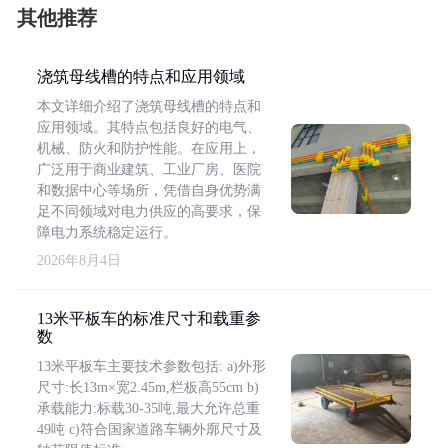
其他推荐
浇筑母线槽的特点和应用领域
本文详细介绍了浇筑母线槽的特点和
应用领域。其特点包括良好的电气、
机械、防火和防护性能。在应用上，
广泛用于商业建筑、工业厂房、医院
和数据中心等场所，凭借自身优势满
足不同领域对电力供应的高要求，保
障电力系统稳定运行。
2026年8月4日
13米平板车的标准尺寸和载重参
数
13米平板车主要技术参数包括: a)外形
尺寸:长13m×宽2.45m,栏板高55cm b)
承载能力:标载30-35吨,最大允许总重
49吨 c)符合国家道路车辆外廓尺寸及