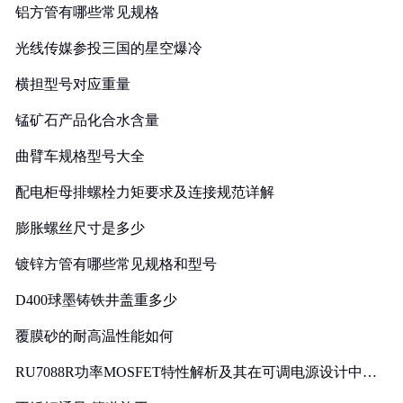
铝方管有哪些常见规格
光线传媒参投三国的星空爆冷
横担型号对应重量
锰矿石产品化合水含量
曲臂车规格型号大全
配电柜母排螺栓力矩要求及连接规范详解
膨胀螺丝尺寸是多少
镀锌方管有哪些常见规格和型号
D400球墨铸铁井盖重多少
覆膜砂的耐高温性能如何
RU7088R功率MOSFET特性解析及其在可调电源设计中的
实践