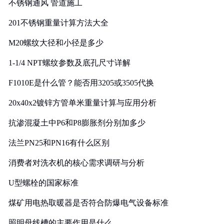
不锈钢通风 管道施工
201不锈钢重量计算方法大全
M20螺纹大径和小径是多少
1-1/4 NPT螺纹参数及底孔尺寸详解
F1010E是什么管？能否用3205或3505代换
20x40x2镀锌方管单米重量计算与应用分析
抗渗混凝土中P6和P8膨胀剂分别加多少
法兰PN25和PN16有什么区别
消费者对洗衣机的核心需求调研与分析
U型螺栓的国家标准
煤矿用电热取暖器是否符合防爆电气设备标准
照明母线槽的主要作用是什么