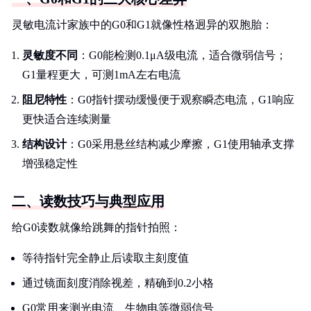
灵敏电流计家族中的G0和G1就像性格迥异的双胞胎：
灵敏度不同
：G0能检测0.1μA级电流，适合微弱信号；
G1量程更大，可测1mA左右电流
阻尼特性
：G0指针摆动缓慢便于观察瞬态电流，G1响应
更快适合连续测量
结构设计
：G0采用悬丝结构减少摩擦，G1使用轴承支撑
增强稳定性
二、读数技巧与典型应用
给G0读数就像给跳舞的指针拍照：
等待指针完全静止后读取主刻度值
通过镜面刻度消除视差，精确到0.2小格
G0常用来测光电流、生物电等微弱信号