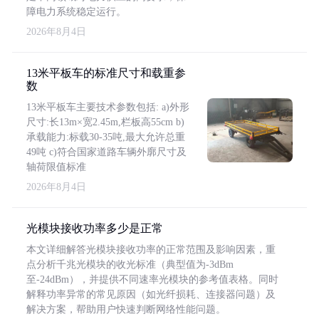
障电力系统稳定运行。
2026年8月4日
13米平板车的标准尺寸和载重参
数
13米平板车主要技术参数包括: a)外形
尺寸:长13m×宽2.45m,栏板高55cm b)
承载能力:标载30-35吨,最大允许总重
49吨 c)符合国家道路车辆外廓尺寸及
轴荷限值标准
2026年8月4日
光模块接收功率多少是正常
本文详细解答光模块接收功率的正常范围及影响因素，重
点分析千兆光模块的收光标准（典型值为-3dBm
至-24dBm），并提供不同速率光模块的参考值表格。同时
解释功率异常的常见原因（如光纤损耗、连接器问题）及
解决方案，帮助用户快速判断网络性能问题。