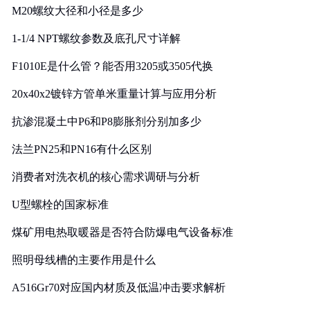
M20螺纹大径和小径是多少
1-1/4 NPT螺纹参数及底孔尺寸详解
F1010E是什么管？能否用3205或3505代换
20x40x2镀锌方管单米重量计算与应用分析
抗渗混凝土中P6和P8膨胀剂分别加多少
法兰PN25和PN16有什么区别
消费者对洗衣机的核心需求调研与分析
U型螺栓的国家标准
煤矿用电热取暖器是否符合防爆电气设备标准
照明母线槽的主要作用是什么
A516Gr70对应国内材质及低温冲击要求解析