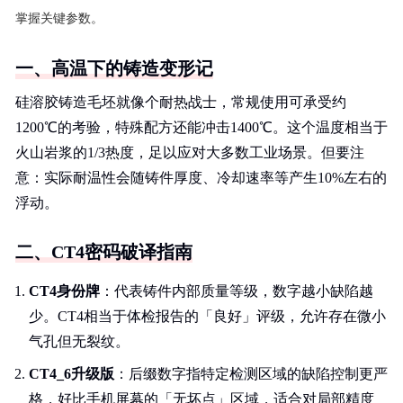
掌握关键参数。
一、高温下的铸造变形记
硅溶胶铸造毛坯就像个耐热战士，常规使用可承受约
1200℃的考验，特殊配方还能冲击1400℃。这个温度相当于
火山岩浆的1/3热度，足以应对大多数工业场景。但要注
意：实际耐温性会随铸件厚度、冷却速率等产生10%左右的
浮动。
二、CT4密码破译指南
CT4身份牌
：代表铸件内部质量等级，数字越小缺陷越
少。CT4相当于体检报告的「良好」评级，允许存在微小
气孔但无裂纹。
CT4_6升级版
：后缀数字指特定检测区域的缺陷控制更严
格，好比手机屏幕的「无坏点」区域，适合对局部精度