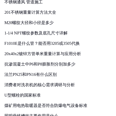
不锈钢通风 管道施工
201不锈钢重量计算方法大全
M20螺纹大径和小径是多少
1-1/4 NPT螺纹参数及底孔尺寸详解
F1010E是什么管？能否用3205或3505代换
20x40x2镀锌方管单米重量计算与应用分析
抗渗混凝土中P6和P8膨胀剂分别加多少
法兰PN25和PN16有什么区别
消费者对洗衣机的核心需求调研与分析
U型螺栓的国家标准
煤矿用电热取暖器是否符合防爆电气设备标准
照明母线槽的主要作用是什么