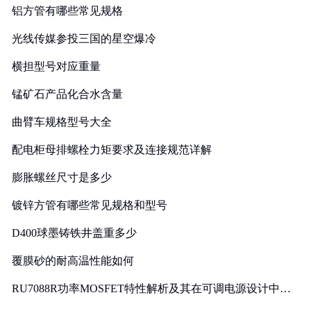
铝方管有哪些常见规格
光线传媒参投三国的星空爆冷
横担型号对应重量
锰矿石产品化合水含量
曲臂车规格型号大全
配电柜母排螺栓力矩要求及连接规范详解
膨胀螺丝尺寸是多少
镀锌方管有哪些常见规格和型号
D400球墨铸铁井盖重多少
覆膜砂的耐高温性能如何
RU7088R功率MOSFET特性解析及其在可调电源设计中的
实践