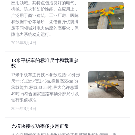
应用领域。其特点包括良好的电气、
机械、防火和防护性能。在应用上，
广泛用于商业建筑、工业厂房、医院
和数据中心等场所，凭借自身优势满
足不同领域对电力供应的高要求，保
障电力系统稳定运行。
2026年8月4日
13米平板车的标准尺寸和载重参
数
13米平板车主要技术参数包括: a)外形
尺寸:长13m×宽2.45m,栏板高55cm b)
承载能力:标载30-35吨,最大允许总重
49吨 c)符合国家道路车辆外廓尺寸及
轴荷限值标准
2026年8月4日
光模块接收功率多少是正常