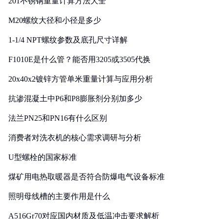
201不锈钢重量计算方法大全
M20螺纹大径和小径是多少
1-1/4 NPT螺纹参数及底孔尺寸详解
F1010E是什么管？能否用3205或3505代换
20x40x2镀锌方管单米重量计算与应用分析
抗渗混凝土中P6和P8膨胀剂分别加多少
法兰PN25和PN16有什么区别
消费者对洗衣机的核心需求调研与分析
U型螺栓的国家标准
煤矿用电热取暖器是否符合防爆电气设备标准
照明母线槽的主要作用是什么
A516Gr70对应国内材质及低温冲击要求解析