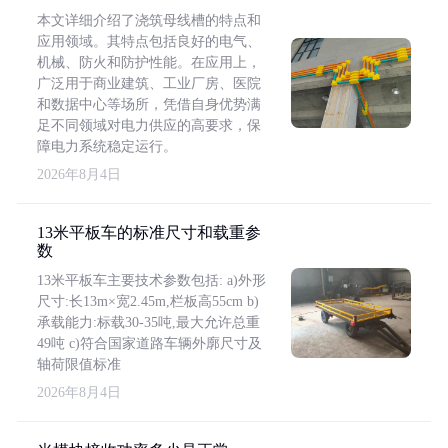
本文详细介绍了浇筑母线槽的特点和
应用领域。其特点包括良好的电气、
机械、防火和防护性能。在应用上，
广泛用于商业建筑、工业厂房、医院
和数据中心等场所，凭借自身优势满
足不同领域对电力供应的高要求，保
障电力系统稳定运行。
2026年8月4日
13米平板车的标准尺寸和载重参
数
13米平板车主要技术参数包括: a)外形
尺寸:长13m×宽2.45m,栏板高55cm b)
承载能力:标载30-35吨,最大允许总重
49吨 c)符合国家道路车辆外廓尺寸及
轴荷限值标准
2026年8月4日