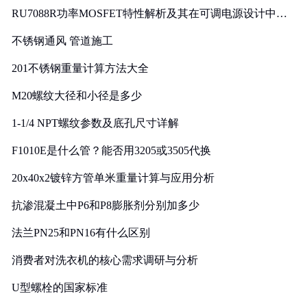
RU7088R功率MOSFET特性解析及其在可调电源设计中的
实践
不锈钢通风 管道施工
201不锈钢重量计算方法大全
M20螺纹大径和小径是多少
1-1/4 NPT螺纹参数及底孔尺寸详解
F1010E是什么管？能否用3205或3505代换
20x40x2镀锌方管单米重量计算与应用分析
抗渗混凝土中P6和P8膨胀剂分别加多少
法兰PN25和PN16有什么区别
消费者对洗衣机的核心需求调研与分析
U型螺栓的国家标准