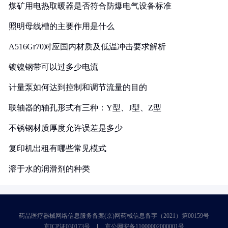
煤矿用电热取暖器是否符合防爆电气设备标准
照明母线槽的主要作用是什么
A516Gr70对应国内材质及低温冲击要求解析
镀镍钢带可以过多少电流
计量泵如何达到控制和调节流量的目的
联轴器的轴孔形式有三种：Y型、J型、Z型
不锈钢材质厚度允许误差是多少
复印机出租有哪些常见模式
溶于水的润滑剂的种类
药品医疗器械网络信息服务备案(京)网药械信息备字（2021）第00159号
京ICP证030173号
京公网安备11000002000001号