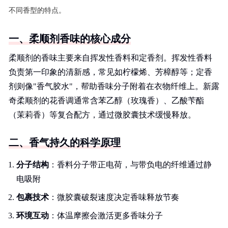
不同香型的特点。
一、柔顺剂香味的核心成分
柔顺剂的香味主要来自挥发性香料和定香剂。挥发性香料
负责第一印象的清新感，常见如柠檬烯、芳樟醇等；定香
剂则像"香气胶水"，帮助香味分子附着在衣物纤维上。新露
奇柔顺剂的花香调通常含苯乙醇（玫瑰香）、乙酸苄酯
（茉莉香）等复合配方，通过微胶囊技术缓慢释放。
二、香气持久的科学原理
分子结构
：香料分子带正电荷，与带负电的纤维通过静
电吸附
包裹技术
：微胶囊破裂速度决定香味释放节奏
环境互动
：体温摩擦会激活更多香味分子