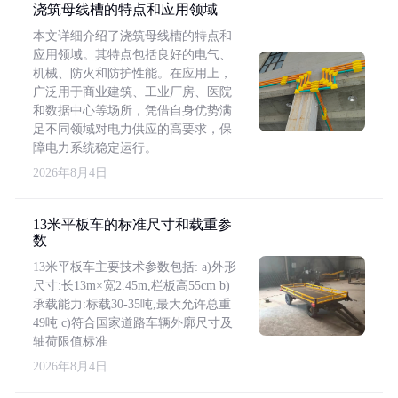
浇筑母线槽的特点和应用领域
本文详细介绍了浇筑母线槽的特点和
应用领域。其特点包括良好的电气、
机械、防火和防护性能。在应用上，
广泛用于商业建筑、工业厂房、医院
和数据中心等场所，凭借自身优势满
足不同领域对电力供应的高要求，保
障电力系统稳定运行。
2026年8月4日
13米平板车的标准尺寸和载重参
数
13米平板车主要技术参数包括: a)外形
尺寸:长13m×宽2.45m,栏板高55cm b)
承载能力:标载30-35吨,最大允许总重
49吨 c)符合国家道路车辆外廓尺寸及
轴荷限值标准
2026年8月4日