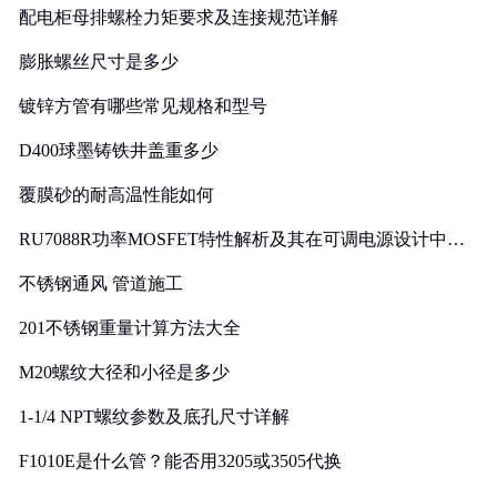
配电柜母排螺栓力矩要求及连接规范详解
膨胀螺丝尺寸是多少
镀锌方管有哪些常见规格和型号
D400球墨铸铁井盖重多少
覆膜砂的耐高温性能如何
RU7088R功率MOSFET特性解析及其在可调电源设计中的
实践
不锈钢通风 管道施工
201不锈钢重量计算方法大全
M20螺纹大径和小径是多少
1-1/4 NPT螺纹参数及底孔尺寸详解
F1010E是什么管？能否用3205或3505代换