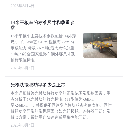
2026年8月4日
13米平板车的标准尺寸和载重参
数
13米平板车主要技术参数包括: a)外形
尺寸:长13m×宽2.45m,栏板高55cm b)
承载能力:标载30-35吨,最大允许总重
49吨 c)符合国家道路车辆外廓尺寸及
轴荷限值标准
2026年8月4日
光模块接收功率多少是正常
本文详细解答光模块接收功率的正常范围及影响因素，重
点分析千兆光模块的收光标准（典型值为-3dBm
至-24dBm），并提供不同速率光模块的参考值表格。同时
解释功率异常的常见原因（如光纤损耗、连接器问题）及
解决方案，帮助用户快速判断网络性能问题。
2026年8月4日