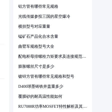
铝方管有哪些常见规格
光线传媒参投三国的星空爆冷
横担型号对应重量
锰矿石产品化合水含量
曲臂车规格型号大全
配电柜母排螺栓力矩要求及连接规范详
解
膨胀螺丝尺寸是多少
镀锌方管有哪些常见规格和型号
D400球墨铸铁井盖重多少
覆膜砂的耐高温性能如何
RU7088R功率MOSFET特性解析及其在
可调电源设计中的实践