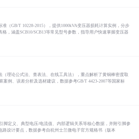
/T 10228-2015），提供1000kVA变压器损耗计算实例，分步
，涵盖SCB10/SCB13等常见型号参数，指导用户快速掌握变压器
法（理论公式法、查表法、在线工具法），重点解析了黄铜棒密度取
计算案例、误差分析及选材建议，数据参考GB/T 4423-2007等国家标
括各引脚定义、典型电压/电流值、内部逻辑关系等核心数据，并附引脚参
电路设计要点，数据参考自杭州士兰微电子官方规格书（版本