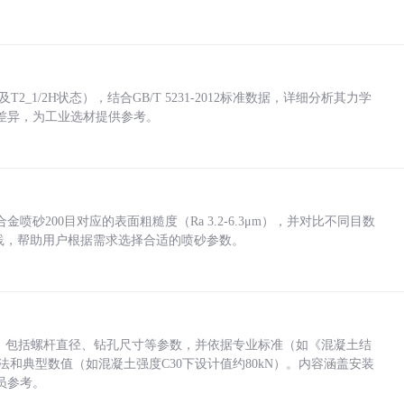
_1/2H状态），结合GB/T 5231-2012标准数据，详细分析其力学
差异，为工业选材提供参考。
砂200目对应的表面粗糙度（Ra 3.2-6.3μm），并对比不同目数
业实践，帮助用户根据需求选择合适的喷砂参数。
力，包括螺杆直径、钻孔尺寸等参数，并依据专业标准（如《混凝土结
方法和典型数值（如混凝土强度C30下设计值约80kN）。内容涵盖安装
员参考。