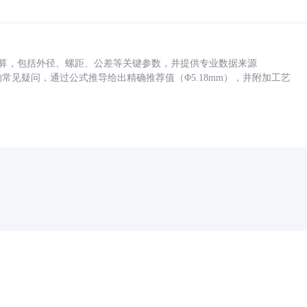
底孔计算，包括外径、螺距、公差等关键参数，并提供专业数据来源
孔尺寸的常见疑问，通过公式推导给出精确推荐值（Φ5.18mm），并附加工艺
药品医疗器械网络信息服务备案(京)网药械信息备字（2021）第00159号