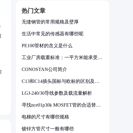
热门文章
无缝钢管的常用规格及壁厚
雾
生活中常见的传感器有哪些呢
质
PE100管材的含义是什么
工业厂房载重标准：一平方米能承受多
少公斤
CONOSTAN公司简介
的
当
C13和C14插头国标与欧标的区别及其
标准解析
LGJ-240/30导线参数及载流量解析
寻找nce01p30k MOSFET管的合适替代
型号
电梯的尺寸有哪些规格
镀锌方管尺寸一般有哪些