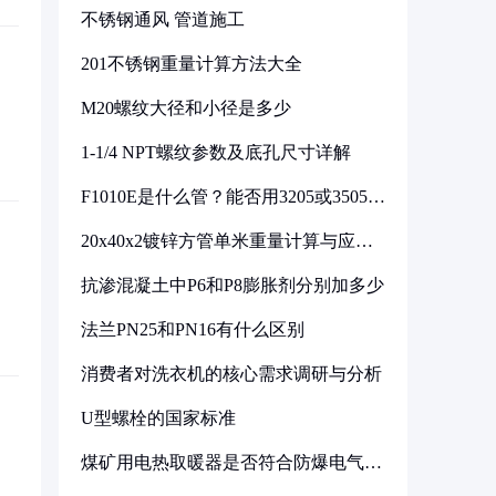
不锈钢通风 管道施工
201不锈钢重量计算方法大全
M20螺纹大径和小径是多少
1-1/4 NPT螺纹参数及底孔尺寸详解
F1010E是什么管？能否用3205或3505代
换
20x40x2镀锌方管单米重量计算与应用
分析
抗渗混凝土中P6和P8膨胀剂分别加多少
法兰PN25和PN16有什么区别
消费者对洗衣机的核心需求调研与分析
U型螺栓的国家标准
煤矿用电热取暖器是否符合防爆电气设
备标准