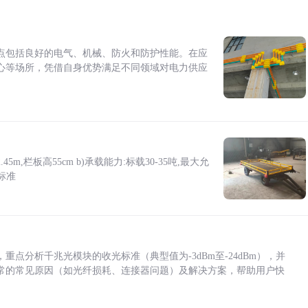
点包括良好的电气、机械、防火和防护性能。在应
心等场所，凭借自身优势满足不同领域对电力供应
5m,栏板高55cm b)承载能力:标载30-35吨,最大允
标准
点分析千兆光模块的收光标准（典型值为-3dBm至-24dBm），并
常的常见原因（如光纤损耗、连接器问题）及解决方案，帮助用户快