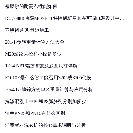
覆膜砂的耐高温性能如何
RU7088R功率MOSFET特性解析及其在可调电源设计中的
实践
不锈钢通风 管道施工
201不锈钢重量计算方法大全
M20螺纹大径和小径是多少
1-1/4 NPT螺纹参数及底孔尺寸详解
F1010E是什么管？能否用3205或3505代换
20x40x2镀锌方管单米重量计算与应用分析
抗渗混凝土中P6和P8膨胀剂分别加多少
法兰PN25和PN16有什么区别
消费者对洗衣机的核心需求调研与分析