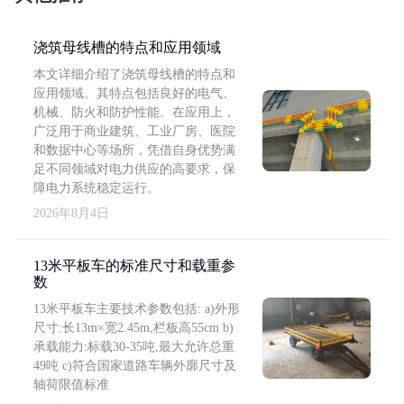
浇筑母线槽的特点和应用领域
本文详细介绍了浇筑母线槽的特点和
应用领域。其特点包括良好的电气、
机械、防火和防护性能。在应用上，
广泛用于商业建筑、工业厂房、医院
和数据中心等场所，凭借自身优势满
足不同领域对电力供应的高要求，保
障电力系统稳定运行。
2026年8月4日
13米平板车的标准尺寸和载重参
数
13米平板车主要技术参数包括: a)外形
尺寸:长13m×宽2.45m,栏板高55cm b)
承载能力:标载30-35吨,最大允许总重
49吨 c)符合国家道路车辆外廓尺寸及
轴荷限值标准