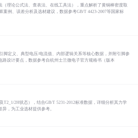
法（理论公式法、查表法、在线工具法），重点解析了黄铜棒密度取
计算案例、误差分析及选材建议，数据参考GB/T 4423-2007等国家标
括各引脚定义、典型电压/电流值、内部逻辑关系等核心数据，并附引脚参
电路设计要点，数据参考自杭州士兰微电子官方规格书（版本
_1/2H状态），结合GB/T 5231-2012标准数据，详细分析其力学
差异，为工业选材提供参考。