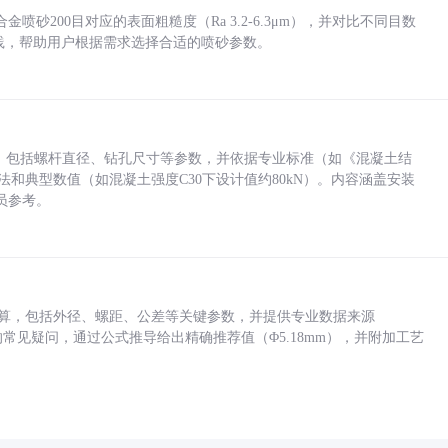
砂200目对应的表面粗糙度（Ra 3.2-6.3μm），并对比不同目数
业实践，帮助用户根据需求选择合适的喷砂参数。
力，包括螺杆直径、钻孔尺寸等参数，并依据专业标准（如《混凝土结
方法和典型数值（如混凝土强度C30下设计值约80kN）。内容涵盖安装
员参考。
底孔计算，包括外径、螺距、公差等关键参数，并提供专业数据来源
孔尺寸的常见疑问，通过公式推导给出精确推荐值（Φ5.18mm），并附加工艺