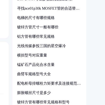
寻找nce01p30k MOSFET管的合适替代
型号
电梯的尺寸有哪些规格
镀锌方管尺寸一般有哪些
铝方管有哪些常见规格
光线传媒参投三国的星空爆冷
横担型号对应重量
锰矿石产品化合水含量
曲臂车规格型号大全
配电柜母排螺栓力矩要求及连接规范详
解
膨胀螺丝尺寸是多少
镀锌方管有哪些常见规格和型号