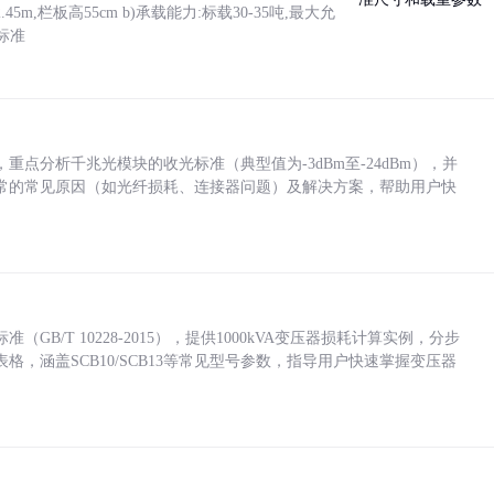
5m,栏板高55cm b)承载能力:标载30-35吨,最大允
标准
点分析千兆光模块的收光标准（典型值为-3dBm至-24dBm），并
常的常见原因（如光纤损耗、连接器问题）及解决方案，帮助用户快
/T 10228-2015），提供1000kVA变压器损耗计算实例，分步
，涵盖SCB10/SCB13等常见型号参数，指导用户快速掌握变压器