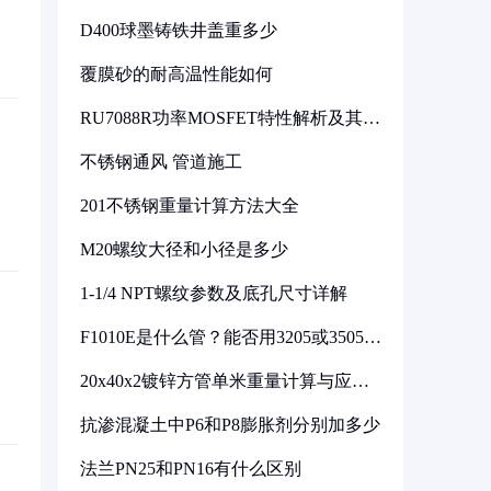
D400球墨铸铁井盖重多少
覆膜砂的耐高温性能如何
RU7088R功率MOSFET特性解析及其在
可调电源设计中的实践
不锈钢通风 管道施工
201不锈钢重量计算方法大全
M20螺纹大径和小径是多少
1-1/4 NPT螺纹参数及底孔尺寸详解
F1010E是什么管？能否用3205或3505代
换
20x40x2镀锌方管单米重量计算与应用
分析
抗渗混凝土中P6和P8膨胀剂分别加多少
法兰PN25和PN16有什么区别