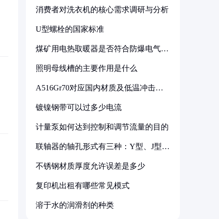
消费者对洗衣机的核心需求调研与分析
U型螺栓的国家标准
煤矿用电热取暖器是否符合防爆电气设
备标准
照明母线槽的主要作用是什么
A516Gr70对应国内材质及低温冲击要
求解析
镀镍钢带可以过多少电流
计量泵如何达到控制和调节流量的目的
联轴器的轴孔形式有三种：Y型、J型、
Z型
不锈钢材质厚度允许误差是多少
复印机出租有哪些常见模式
溶于水的润滑剂的种类