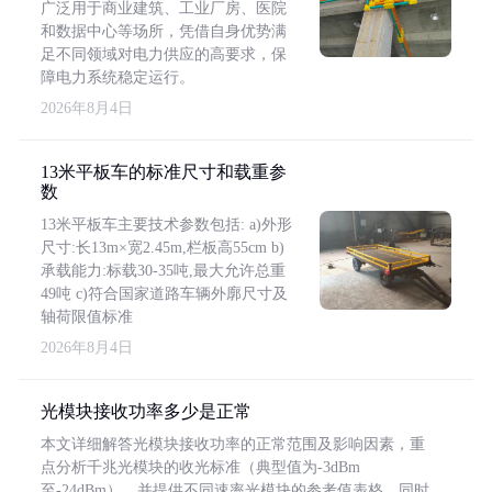
广泛用于商业建筑、工业厂房、医院
和数据中心等场所，凭借自身优势满
足不同领域对电力供应的高要求，保
障电力系统稳定运行。
2026年8月4日
13米平板车的标准尺寸和载重参
数
13米平板车主要技术参数包括: a)外形
尺寸:长13m×宽2.45m,栏板高55cm b)
承载能力:标载30-35吨,最大允许总重
49吨 c)符合国家道路车辆外廓尺寸及
轴荷限值标准
2026年8月4日
光模块接收功率多少是正常
本文详细解答光模块接收功率的正常范围及影响因素，重
点分析千兆光模块的收光标准（典型值为-3dBm
至-24dBm），并提供不同速率光模块的参考值表格。同时