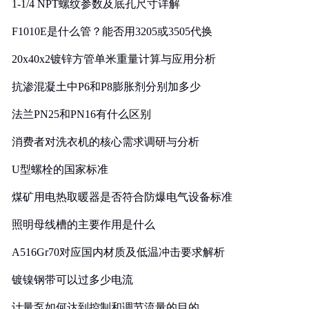
1-1/4 NPT螺纹参数及底孔尺寸详解
F1010E是什么管？能否用3205或3505代换
20x40x2镀锌方管单米重量计算与应用分析
抗渗混凝土中P6和P8膨胀剂分别加多少
法兰PN25和PN16有什么区别
消费者对洗衣机的核心需求调研与分析
U型螺栓的国家标准
煤矿用电热取暖器是否符合防爆电气设备标准
照明母线槽的主要作用是什么
A516Gr70对应国内材质及低温冲击要求解析
镀镍钢带可以过多少电流
计量泵如何达到控制和调节流量的目的