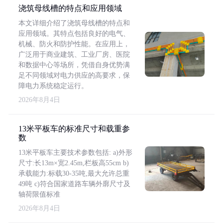
浇筑母线槽的特点和应用领域
本文详细介绍了浇筑母线槽的特点和
应用领域。其特点包括良好的电气、
机械、防火和防护性能。在应用上，
广泛用于商业建筑、工业厂房、医院
和数据中心等场所，凭借自身优势满
足不同领域对电力供应的高要求，保
障电力系统稳定运行。
2026年8月4日
13米平板车的标准尺寸和载重参
数
13米平板车主要技术参数包括: a)外形
尺寸:长13m×宽2.45m,栏板高55cm b)
承载能力:标载30-35吨,最大允许总重
49吨 c)符合国家道路车辆外廓尺寸及
轴荷限值标准
2026年8月4日