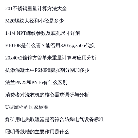
201不锈钢重量计算方法大全
M20螺纹大径和小径是多少
1-1/4 NPT螺纹参数及底孔尺寸详解
F1010E是什么管？能否用3205或3505代换
20x40x2镀锌方管单米重量计算与应用分析
抗渗混凝土中P6和P8膨胀剂分别加多少
法兰PN25和PN16有什么区别
消费者对洗衣机的核心需求调研与分析
U型螺栓的国家标准
煤矿用电热取暖器是否符合防爆电气设备标准
照明母线槽的主要作用是什么