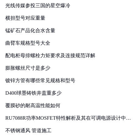
光线传媒参投三国的星空爆冷
横担型号对应重量
锰矿石产品化合水含量
曲臂车规格型号大全
配电柜母排螺栓力矩要求及连接规范详解
膨胀螺丝尺寸是多少
镀锌方管有哪些常见规格和型号
D400球墨铸铁井盖重多少
覆膜砂的耐高温性能如何
RU7088R功率MOSFET特性解析及其在可调电源设计中的
实践
不锈钢通风 管道施工