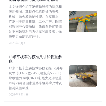
本文详细介绍了浇筑母线槽的特点和
应用领域。其特点包括良好的电气、
机械、防火和防护性能。在应用上，
广泛用于商业建筑、工业厂房、医院
和数据中心等场所，凭借自身优势满
足不同领域对电力供应的高要求，保
障电力系统稳定运行。
2026年8月4日
13米平板车的标准尺寸和载重参
数
13米平板车主要技术参数包括: a)外形
尺寸:长13m×宽2.45m,栏板高55cm b)
承载能力:标载30-35吨,最大允许总重
49吨 c)符合国家道路车辆外廓尺寸及
轴荷限值标准
2026年8月4日