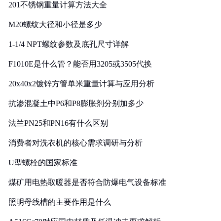
201不锈钢重量计算方法大全
M20螺纹大径和小径是多少
1-1/4 NPT螺纹参数及底孔尺寸详解
F1010E是什么管？能否用3205或3505代换
20x40x2镀锌方管单米重量计算与应用分析
抗渗混凝土中P6和P8膨胀剂分别加多少
法兰PN25和PN16有什么区别
消费者对洗衣机的核心需求调研与分析
U型螺栓的国家标准
煤矿用电热取暖器是否符合防爆电气设备标准
照明母线槽的主要作用是什么