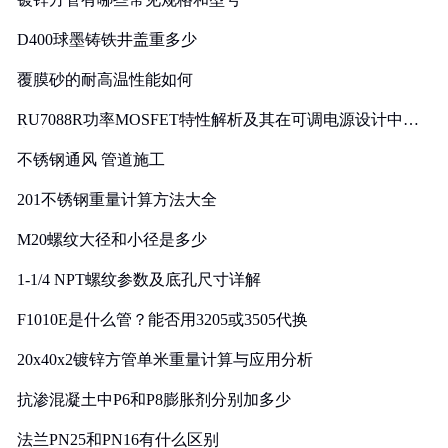
D400球墨铸铁井盖重多少
覆膜砂的耐高温性能如何
RU7088R功率MOSFET特性解析及其在可调电源设计中的
实践
不锈钢通风 管道施工
201不锈钢重量计算方法大全
M20螺纹大径和小径是多少
1-1/4 NPT螺纹参数及底孔尺寸详解
F1010E是什么管？能否用3205或3505代换
20x40x2镀锌方管单米重量计算与应用分析
抗渗混凝土中P6和P8膨胀剂分别加多少
法兰PN25和PN16有什么区别