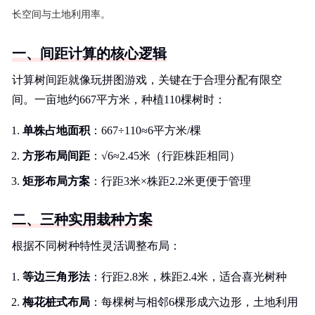
长空间与土地利用率。
一、间距计算的核心逻辑
计算树间距就像玩拼图游戏，关键在于合理分配有限空
间。一亩地约667平方米，种植110棵树时：
单株占地面积
：667÷110≈6平方米/棵
方形布局间距
：√6≈2.45米（行距株距相同）
矩形布局方案
：行距3米×株距2.2米更便于管理
二、三种实用栽种方案
根据不同树种特性灵活调整布局：
等边三角形法
：行距2.8米，株距2.4米，适合喜光树种
梅花桩式布局
：每棵树与相邻6棵形成六边形，土地利用