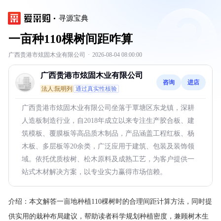
寻源宝典
一亩种110棵树间距咋算
广西贵港市炫固木业有限公司
·
2026-08-04 08:00:00
广西贵港市炫固木业有限公司
咨询
进店
法人:阮明列
通过真实性核验
广西贵港市炫固木业有限公司坐落于覃塘区东龙镇，深耕
人造板制造行业，自2018年成立以来专注生产胶合板、建
筑模板、覆膜板等高品质木制品，产品涵盖工程红板、杨
木板、多层板等20余类，广泛应用于建筑、包装及装饰领
域。依托优质桉树、松木原料及成熟工艺，为客户提供一
站式木材解决方案，以专业实力赢得市场信赖。
介绍：
本文解答一亩地种植110棵树时的合理间距计算方法，同时提
供实用的栽种布局建议，帮助读者科学规划种植密度，兼顾树木生