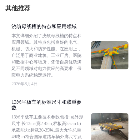
其他推荐
浇筑母线槽的特点和应用领域
本文详细介绍了浇筑母线槽的特点和
应用领域。其特点包括良好的电气、
机械、防火和防护性能。在应用上，
广泛用于商业建筑、工业厂房、医院
和数据中心等场所，凭借自身优势满
足不同领域对电力供应的高要求，保
障电力系统稳定运行。
2026年8月4日
13米平板车的标准尺寸和载重参
数
13米平板车主要技术参数包括: a)外形
尺寸:长13m×宽2.45m,栏板高55cm b)
承载能力:标载30-35吨,最大允许总重
49吨 c)符合国家道路车辆外廓尺寸及