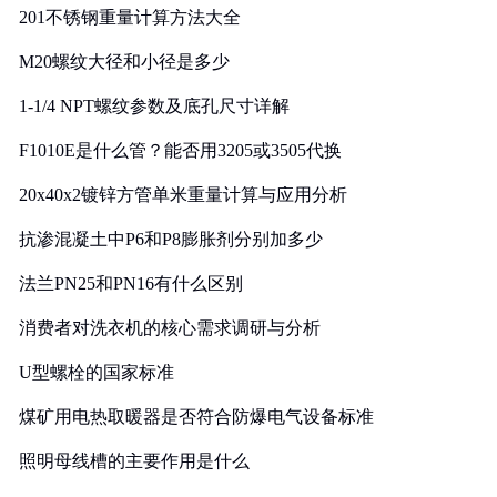
201不锈钢重量计算方法大全
M20螺纹大径和小径是多少
1-1/4 NPT螺纹参数及底孔尺寸详解
F1010E是什么管？能否用3205或3505代换
20x40x2镀锌方管单米重量计算与应用分析
抗渗混凝土中P6和P8膨胀剂分别加多少
法兰PN25和PN16有什么区别
消费者对洗衣机的核心需求调研与分析
U型螺栓的国家标准
煤矿用电热取暖器是否符合防爆电气设备标准
照明母线槽的主要作用是什么