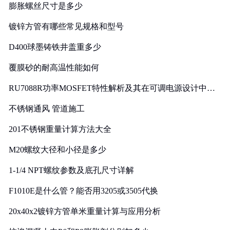
膨胀螺丝尺寸是多少
镀锌方管有哪些常见规格和型号
D400球墨铸铁井盖重多少
覆膜砂的耐高温性能如何
RU7088R功率MOSFET特性解析及其在可调电源设计中的
实践
不锈钢通风 管道施工
201不锈钢重量计算方法大全
M20螺纹大径和小径是多少
1-1/4 NPT螺纹参数及底孔尺寸详解
F1010E是什么管？能否用3205或3505代换
20x40x2镀锌方管单米重量计算与应用分析