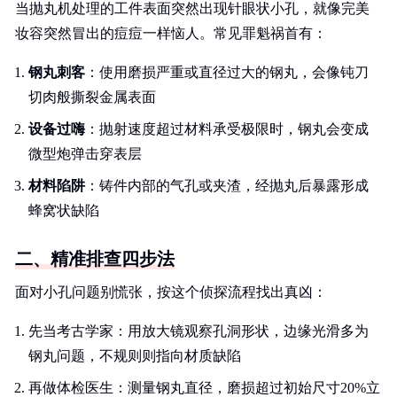
当抛丸机处理的工件表面突然出现针眼状小孔，就像完美
妆容突然冒出的痘痘一样恼人。常见罪魁祸首有：
钢丸刺客
：使用磨损严重或直径过大的钢丸，会像钝刀
切肉般撕裂金属表面
设备过嗨
：抛射速度超过材料承受极限时，钢丸会变成
微型炮弹击穿表层
材料陷阱
：铸件内部的气孔或夹渣，经抛丸后暴露形成
蜂窝状缺陷
二、精准排查四步法
面对小孔问题别慌张，按这个侦探流程找出真凶：
先当考古学家：用放大镜观察孔洞形状，边缘光滑多为
钢丸问题，不规则则指向材质缺陷
再做体检医生：测量钢丸直径，磨损超过初始尺寸20%立