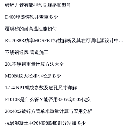
镀锌方管有哪些常见规格和型号
D400球墨铸铁井盖重多少
覆膜砂的耐高温性能如何
RU7088R功率MOSFET特性解析及其在可调电源设计中的
实践
不锈钢通风 管道施工
201不锈钢重量计算方法大全
M20螺纹大径和小径是多少
1-1/4 NPT螺纹参数及底孔尺寸详解
F1010E是什么管？能否用3205或3505代换
20x40x2镀锌方管单米重量计算与应用分析
抗渗混凝土中P6和P8膨胀剂分别加多少