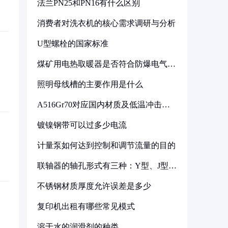
法兰PN25和PN16有什么区别
消费者对洗衣机的核心需求调研与分析
U型螺栓的国家标准
煤矿用电热取暖器是否符合防爆电气设
备标准
照明母线槽的主要作用是什么
A516Gr70对应国内材质及低温冲击要
求解析
镀镍钢带可以过多少电流
计量泵如何达到控制和调节流量的目的
联轴器的轴孔形式有三种：Y型、J型、
Z型
不锈钢材质厚度允许误差是多少
复印机出租有哪些常见模式
溶于水的润滑剂的种类