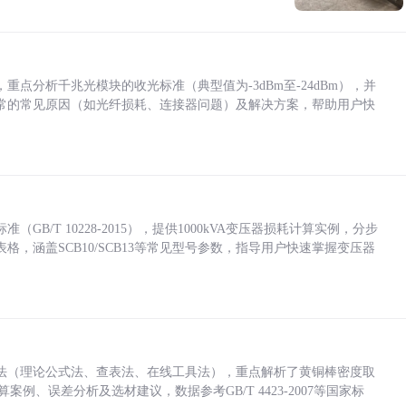
点分析千兆光模块的收光标准（典型值为-3dBm至-24dBm），并
常的常见原因（如光纤损耗、连接器问题）及解决方案，帮助用户快
/T 10228-2015），提供1000kVA变压器损耗计算实例，分步
，涵盖SCB10/SCB13等常见型号参数，指导用户快速掌握变压器
法（理论公式法、查表法、在线工具法），重点解析了黄铜棒密度取
计算案例、误差分析及选材建议，数据参考GB/T 4423-2007等国家标