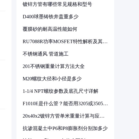
镀锌方管有哪些常见规格和型号
D400球墨铸铁井盖重多少
覆膜砂的耐高温性能如何
RU7088R功率MOSFET特性解析及其在
可调电源设计中的实践
不锈钢通风 管道施工
201不锈钢重量计算方法大全
M20螺纹大径和小径是多少
1-1/4 NPT螺纹参数及底孔尺寸详解
F1010E是什么管？能否用3205或3505代
换
20x40x2镀锌方管单米重量计算与应用
分析
抗渗混凝土中P6和P8膨胀剂分别加多少