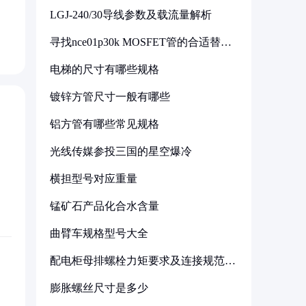
LGJ-240/30导线参数及载流量解析
寻找nce01p30k MOSFET管的合适替代
型号
电梯的尺寸有哪些规格
镀锌方管尺寸一般有哪些
铝方管有哪些常见规格
光线传媒参投三国的星空爆冷
横担型号对应重量
锰矿石产品化合水含量
曲臂车规格型号大全
配电柜母排螺栓力矩要求及连接规范详
解
膨胀螺丝尺寸是多少