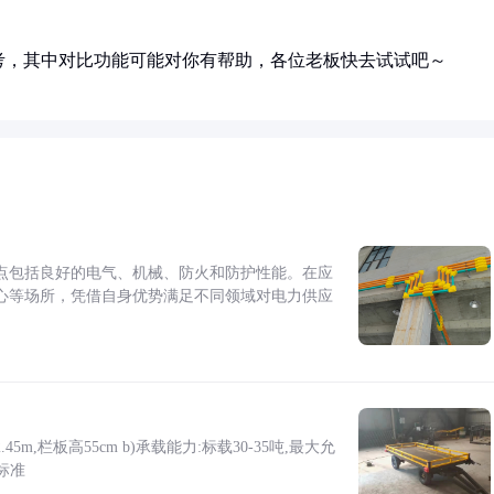
考，其中对比功能可能对你有帮助，各位老板快去试试吧～
点包括良好的电气、机械、防火和防护性能。在应
心等场所，凭借自身优势满足不同领域对电力供应
5m,栏板高55cm b)承载能力:标载30-35吨,最大允
标准