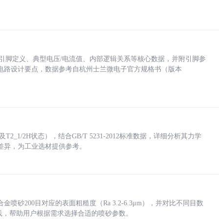
括各引脚定义、典型电压/电流值、内部逻辑关系等核心数据，并附引脚参
电路设计要点，数据参考自杭州士兰微电子官方规格书（版本
_1/2H状态），结合GB/T 5231-2012标准数据，详细分析其力学
差异，为工业选材提供参考。
砂200目对应的表面粗糙度（Ra 3.2-6.3μm），并对比不同目数
业实践，帮助用户根据需求选择合适的喷砂参数。