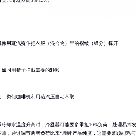
比冷凝器高5%-15%。
就像用蒸汽熨斗把衣服（混合物）里的褶皱（组分）撑开
，如同用筛子拦截需要的颗粒
动，类似咖啡机利用蒸汽压自动萃取
冷却水温度升高时，冷凝器可能要多承担10%负荷；处理易挥
师，通过调节两者负荷比来‘调制’产品纯度，这需要兼顾能耗与