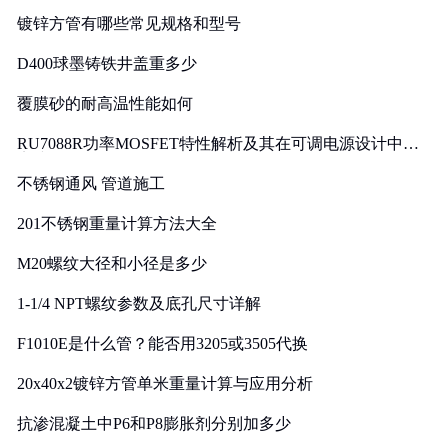
镀锌方管有哪些常见规格和型号
D400球墨铸铁井盖重多少
覆膜砂的耐高温性能如何
RU7088R功率MOSFET特性解析及其在可调电源设计中的
实践
不锈钢通风 管道施工
201不锈钢重量计算方法大全
M20螺纹大径和小径是多少
1-1/4 NPT螺纹参数及底孔尺寸详解
F1010E是什么管？能否用3205或3505代换
20x40x2镀锌方管单米重量计算与应用分析
抗渗混凝土中P6和P8膨胀剂分别加多少