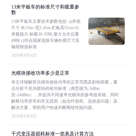
13米平板车的标准尺寸和载重参
数
13米平板车主要技术参数包括: a)外形
尺寸:长13m×宽2.45m,栏板高55cm b)
承载能力:标载30-35吨,最大允许总重
49吨 c)符合国家道路车辆外廓尺寸及
轴荷限值标准
2026年8月4日
光模块接收功率多少是正常
本文详细解答光模块接收功率的正常范围及影响因素，重
点分析千兆光模块的收光标准（典型值为-3dBm
至-24dBm），并提供不同速率光模块的参考值表格。同时
解释功率异常的常见原因（如光纤损耗、连接器问题）及
解决方案，帮助用户快速判断网络性能问题。
2026年8月4日
干式变压器损耗标准一览表及计算方法