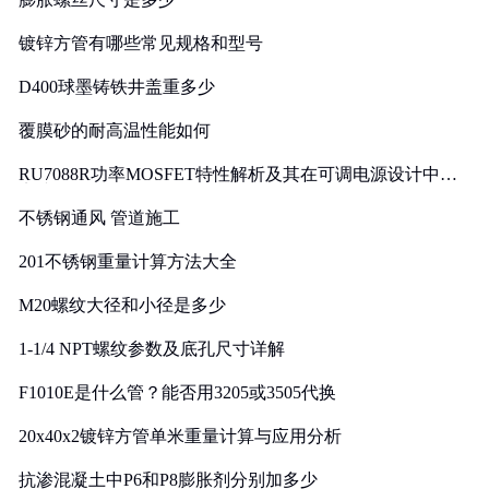
镀锌方管有哪些常见规格和型号
D400球墨铸铁井盖重多少
覆膜砂的耐高温性能如何
RU7088R功率MOSFET特性解析及其在可调电源设计中的
实践
不锈钢通风 管道施工
201不锈钢重量计算方法大全
M20螺纹大径和小径是多少
1-1/4 NPT螺纹参数及底孔尺寸详解
F1010E是什么管？能否用3205或3505代换
20x40x2镀锌方管单米重量计算与应用分析
抗渗混凝土中P6和P8膨胀剂分别加多少