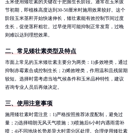
玉米使用矮壮素的关键在于把握生长阶段。通常在玉米拔
节初期，即植株高度达到30-50厘米时施用效果较好。这个
阶段玉米茎秆开始快速伸长，矮壮素能有效控制节间过度
生长，促使茎秆粗壮。过早使用可能抑制正常发育，过晚
则难以达到理想效果。
二、常见矮壮素类型及特点
市面上常见的玉米矮壮素主要分为两类：1)多效唑类，通过
抑制赤霉素合成控制生长；2)烯效唑类，作用温和且残留期
较短。选择时需考虑当地气候条件和玉米品种特性，建议
咨询专业人员后再做决定。
三、使用注意事项
施用矮壮素时需注意：1)严格按照推荐浓度配制，避免过
量；2)选择晴朗无风天气喷施；3)喷施后6小时内遇雨需补
喷；4)不同地块长势差异大时需分区处理。合理使用矮壮素