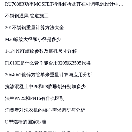
RU7088R功率MOSFET特性解析及其在可调电源设计中的
实践
不锈钢通风 管道施工
201不锈钢重量计算方法大全
M20螺纹大径和小径是多少
1-1/4 NPT螺纹参数及底孔尺寸详解
F1010E是什么管？能否用3205或3505代换
20x40x2镀锌方管单米重量计算与应用分析
抗渗混凝土中P6和P8膨胀剂分别加多少
法兰PN25和PN16有什么区别
消费者对洗衣机的核心需求调研与分析
U型螺栓的国家标准