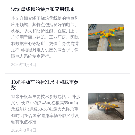
浇筑母线槽的特点和应用领域
本文详细介绍了浇筑母线槽的特点和
应用领域。其特点包括良好的电气、
机械、防火和防护性能。在应用上，
广泛用于商业建筑、工业厂房、医院
和数据中心等场所，凭借自身优势满
足不同领域对电力供应的高要求，保
障电力系统稳定运行。
2026年8月4日
13米平板车的标准尺寸和载重参
数
13米平板车主要技术参数包括: a)外形
尺寸:长13m×宽2.45m,栏板高55cm b)
承载能力:标载30-35吨,最大允许总重
49吨 c)符合国家道路车辆外廓尺寸及
轴荷限值标准
2026年8月4日