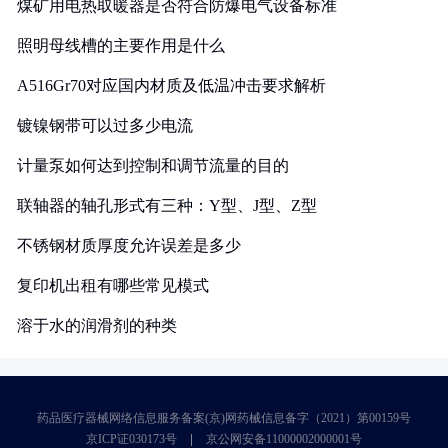
煤矿用电热取暖器是否符合防爆电气设备标准
照明母线槽的主要作用是什么
A516Gr70对应国内材质及低温冲击要求解析
镀镍钢带可以过多少电流
计量泵如何达到控制和调节流量的目的
联轴器的轴孔形式有三种：Y型、J型、Z型
不锈钢材质厚度允许误差是多少
复印机出租有哪些常见模式
溶于水的润滑剂的种类
药品医疗器械网络信息服务备案(京)网药械信息备字（2021）第00159号
京ICP证030173号
京公网安备11000002000001号