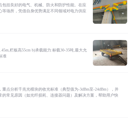
点包括良好的电气、机械、防火和防护性能。在应
心等场所，凭借自身优势满足不同领域对电力供应
5m,栏板高55cm b)承载能力:标载30-35吨,最大允
标准
点分析千兆光模块的收光标准（典型值为-3dBm至-24dBm），并
常的常见原因（如光纤损耗、连接器问题）及解决方案，帮助用户快