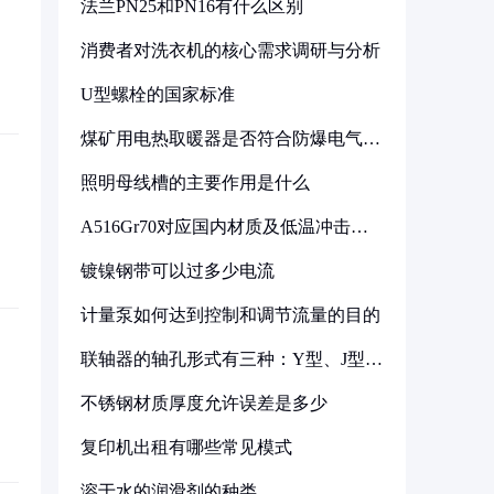
法兰PN25和PN16有什么区别
消费者对洗衣机的核心需求调研与分析
U型螺栓的国家标准
煤矿用电热取暖器是否符合防爆电气设
备标准
照明母线槽的主要作用是什么
A516Gr70对应国内材质及低温冲击要
求解析
镀镍钢带可以过多少电流
计量泵如何达到控制和调节流量的目的
联轴器的轴孔形式有三种：Y型、J型、
Z型
不锈钢材质厚度允许误差是多少
复印机出租有哪些常见模式
溶于水的润滑剂的种类