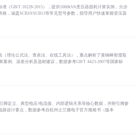
/T 10228-2015），提供1000kVA变压器损耗计算实例，分步
，涵盖SCB10/SCB13等常见型号参数，指导用户快速掌握变压器
法（理论公式法、查表法、在线工具法），重点解析了黄铜棒密度取
计算案例、误差分析及选材建议，数据参考GB/T 4423-2007等国家标
括各引脚定义、典型电压/电流值、内部逻辑关系等核心数据，并附引脚参
电路设计要点，数据参考自杭州士兰微电子官方规格书（版本