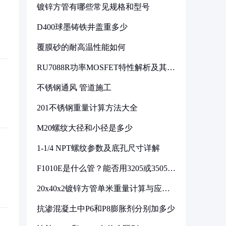
镀锌方管有哪些常见规格和型号
D400球墨铸铁井盖重多少
覆膜砂的耐高温性能如何
RU7088R功率MOSFET特性解析及其在
可调电源设计中的实践
不锈钢通风 管道施工
201不锈钢重量计算方法大全
M20螺纹大径和小径是多少
1-1/4 NPT螺纹参数及底孔尺寸详解
F1010E是什么管？能否用3205或3505代
换
20x40x2镀锌方管单米重量计算与应用
分析
抗渗混凝土中P6和P8膨胀剂分别加多少