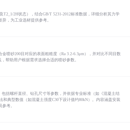
_1/2H状态），结合GB/T 5231-2012标准数据，详细分析其力学
差异，为工业选材提供参考。
砂200目对应的表面粗糙度（Ra 3.2-6.3μm），并对比不同目数
业实践，帮助用户根据需求选择合适的喷砂参数。
力，包括螺杆直径、钻孔尺寸等参数，并依据专业标准（如《混凝土结
方法和典型数值（如混凝土强度C30下设计值约80kN）。内容涵盖安装
员参考。