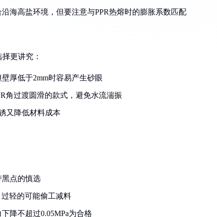
适合沿海高盐环境，但要注意与PPR热熔时的膨胀系数匹配
选择更讲究：
壁厚低于2mm时容易产生砂眼
择R角过渡圆滑的款式，避免水流湍振
锈又降低材料成本
带黑点的慎选
%，过轻的可能偷工减料
降不超过0.05MPa为合格