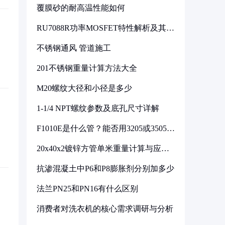
覆膜砂的耐高温性能如何
RU7088R功率MOSFET特性解析及其在
可调电源设计中的实践
不锈钢通风 管道施工
201不锈钢重量计算方法大全
M20螺纹大径和小径是多少
1-1/4 NPT螺纹参数及底孔尺寸详解
F1010E是什么管？能否用3205或3505代
换
20x40x2镀锌方管单米重量计算与应用
分析
抗渗混凝土中P6和P8膨胀剂分别加多少
法兰PN25和PN16有什么区别
消费者对洗衣机的核心需求调研与分析