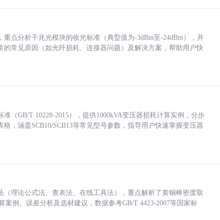
点分析千兆光模块的收光标准（典型值为-3dBm至-24dBm），并
常的常见原因（如光纤损耗、连接器问题）及解决方案，帮助用户快
/T 10228-2015），提供1000kVA变压器损耗计算实例，分步
，涵盖SCB10/SCB13等常见型号参数，指导用户快速掌握变压器
法（理论公式法、查表法、在线工具法），重点解析了黄铜棒密度取
计算案例、误差分析及选材建议，数据参考GB/T 4423-2007等国家标