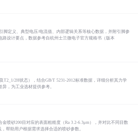
括各引脚定义、典型电压/电流值、内部逻辑关系等核心数据，并附引脚参
电路设计要点，数据参考自杭州士兰微电子官方规格书（版本
_1/2H状态），结合GB/T 5231-2012标准数据，详细分析其力学
差异，为工业选材提供参考。
砂200目对应的表面粗糙度（Ra 3.2-6.3μm），并对比不同目数
业实践，帮助用户根据需求选择合适的喷砂参数。