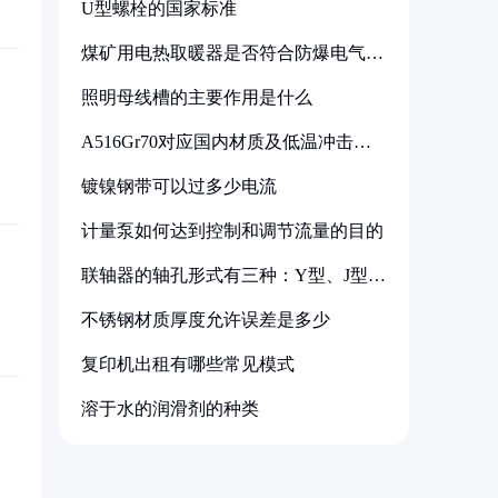
U型螺栓的国家标准
煤矿用电热取暖器是否符合防爆电气设
备标准
照明母线槽的主要作用是什么
A516Gr70对应国内材质及低温冲击要
求解析
镀镍钢带可以过多少电流
计量泵如何达到控制和调节流量的目的
联轴器的轴孔形式有三种：Y型、J型、
Z型
不锈钢材质厚度允许误差是多少
复印机出租有哪些常见模式
溶于水的润滑剂的种类