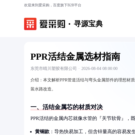
欢迎来到爱采购，百度旗下B2B平台
寻源宝典
PPR活结金属选材指南
东莞市晴川塑胶有限公司
·
2026-08-04 08:00:00
介绍：
本文解析PPR管道活结与弯头金属部件的理想材
装水路改造。
一、活结金属芯的材质对决
PPR活结的金属内芯就像水管的『关节软骨』，
黄铜款
：导热快易加工，但含锌量高的容易发生