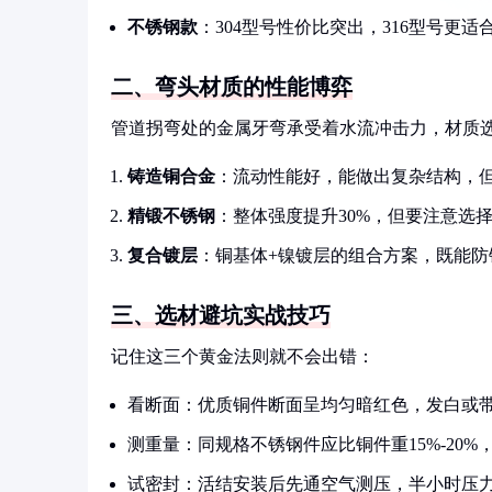
不锈钢款
：304型号性价比突出，316型号更
二、弯头材质的性能博弈
管道拐弯处的金属牙弯承受着水流冲击力，材质
铸造铜合金
：流动性能好，能做出复杂结构，但
精锻不锈钢
：整体强度提升30%，但要注意选
复合镀层
：铜基体+镍镀层的组合方案，既能防
三、选材避坑实战技巧
记住这三个黄金法则就不会出错：
看断面：优质铜件断面呈均匀暗红色，发白或
测重量：同规格不锈钢件应比铜件重15%-20
试密封：活结安装后先通空气测压，半小时压力下