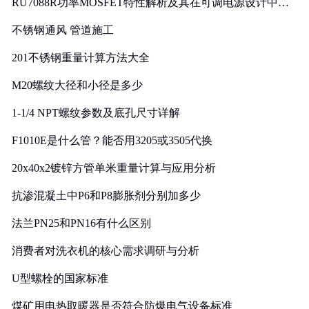
RU7088R功率MOSFET特性解析及其在可调电源设计中的
实践
不锈钢通风 管道施工
201不锈钢重量计算方法大全
M20螺纹大径和小径是多少
1-1/4 NPT螺纹参数及底孔尺寸详解
F1010E是什么管？能否用3205或3505代换
20x40x2镀锌方管单米重量计算与应用分析
抗渗混凝土中P6和P8膨胀剂分别加多少
法兰PN25和PN16有什么区别
消费者对洗衣机的核心需求调研与分析
U型螺栓的国家标准
煤矿用电热取暖器是否符合防爆电气设备标准