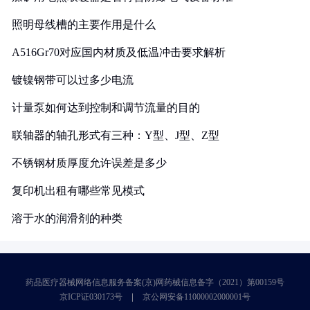
照明母线槽的主要作用是什么
A516Gr70对应国内材质及低温冲击要求解析
镀镍钢带可以过多少电流
计量泵如何达到控制和调节流量的目的
联轴器的轴孔形式有三种：Y型、J型、Z型
不锈钢材质厚度允许误差是多少
复印机出租有哪些常见模式
溶于水的润滑剂的种类
药品医疗器械网络信息服务备案(京)网药械信息备字（2021）第00159号
京ICP证030173号
京公网安备11000002000001号