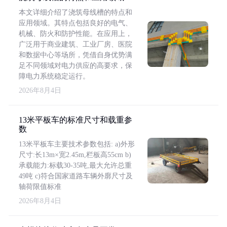
本文详细介绍了浇筑母线槽的特点和
应用领域。其特点包括良好的电气、
机械、防火和防护性能。在应用上，
广泛用于商业建筑、工业厂房、医院
和数据中心等场所，凭借自身优势满
足不同领域对电力供应的高要求，保
障电力系统稳定运行。
2026年8月4日
13米平板车的标准尺寸和载重参
数
13米平板车主要技术参数包括: a)外形
尺寸:长13m×宽2.45m,栏板高55cm b)
承载能力:标载30-35吨,最大允许总重
49吨 c)符合国家道路车辆外廓尺寸及
轴荷限值标准
2026年8月4日