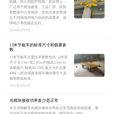
机械、防火和防护性能。在应用上，
广泛用于商业建筑、工业厂房、医院
和数据中心等场所，凭借自身优势满
足不同领域对电力供应的高要求，保
障电力系统稳定运行。
2026年8月4日
13米平板车的标准尺寸和载重参
数
13米平板车主要技术参数包括: a)外形
尺寸:长13m×宽2.45m,栏板高55cm b)
承载能力:标载30-35吨,最大允许总重
49吨 c)符合国家道路车辆外廓尺寸及
轴荷限值标准
2026年8月4日
光模块接收功率多少是正常
本文详细解答光模块接收功率的正常范围及影响因素，重
点分析千兆光模块的收光标准（典型值为-3dBm