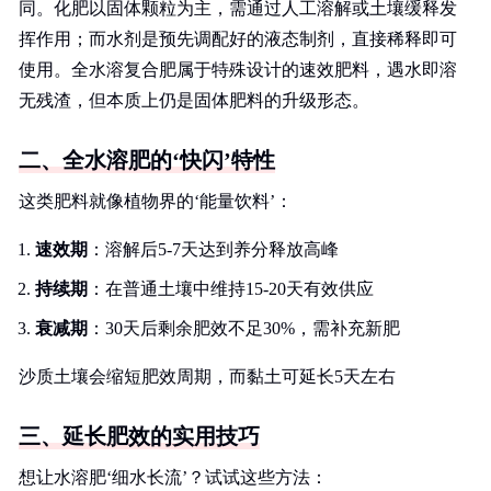
同。化肥以固体颗粒为主，需通过人工溶解或土壤缓释发
挥作用；而水剂是预先调配好的液态制剂，直接稀释即可
使用。全水溶复合肥属于特殊设计的速效肥料，遇水即溶
无残渣，但本质上仍是固体肥料的升级形态。
二、全水溶肥的‘快闪’特性
这类肥料就像植物界的‘能量饮料’：
速效期
：溶解后5-7天达到养分释放高峰
持续期
：在普通土壤中维持15-20天有效供应
衰减期
：30天后剩余肥效不足30%，需补充新肥
沙质土壤会缩短肥效周期，而黏土可延长5天左右
三、延长肥效的实用技巧
想让水溶肥‘细水长流’？试试这些方法：