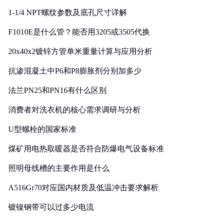
1-1/4 NPT螺纹参数及底孔尺寸详解
F1010E是什么管？能否用3205或3505代换
20x40x2镀锌方管单米重量计算与应用分析
抗渗混凝土中P6和P8膨胀剂分别加多少
法兰PN25和PN16有什么区别
消费者对洗衣机的核心需求调研与分析
U型螺栓的国家标准
煤矿用电热取暖器是否符合防爆电气设备标准
照明母线槽的主要作用是什么
A516Gr70对应国内材质及低温冲击要求解析
镀镍钢带可以过多少电流