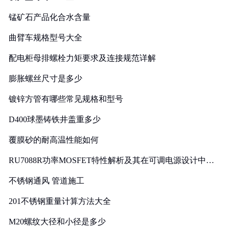
锰矿石产品化合水含量
曲臂车规格型号大全
配电柜母排螺栓力矩要求及连接规范详解
膨胀螺丝尺寸是多少
镀锌方管有哪些常见规格和型号
D400球墨铸铁井盖重多少
覆膜砂的耐高温性能如何
RU7088R功率MOSFET特性解析及其在可调电源设计中的
实践
不锈钢通风 管道施工
201不锈钢重量计算方法大全
M20螺纹大径和小径是多少