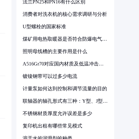
法兰PN25和PN16有什么区别
消费者对洗衣机的核心需求调研与分析
U型螺栓的国家标准
煤矿用电热取暖器是否符合防爆电气设
备标准
照明母线槽的主要作用是什么
A516Gr70对应国内材质及低温冲击要
求解析
镀镍钢带可以过多少电流
计量泵如何达到控制和调节流量的目的
联轴器的轴孔形式有三种：Y型、J型、
Z型
不锈钢材质厚度允许误差是多少
复印机出租有哪些常见模式
溶于水的润滑剂的种类