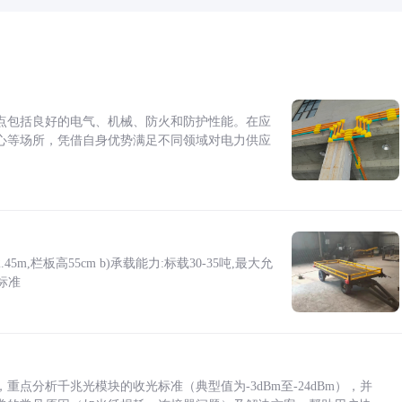
点包括良好的电气、机械、防火和防护性能。在应
心等场所，凭借自身优势满足不同领域对电力供应
5m,栏板高55cm b)承载能力:标载30-35吨,最大允
标准
点分析千兆光模块的收光标准（典型值为-3dBm至-24dBm），并