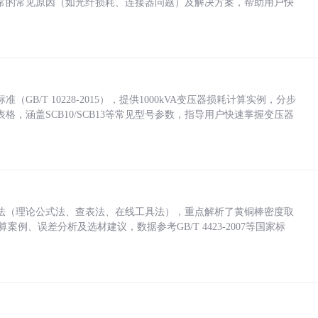
常的常见原因（如光纤损耗、连接器问题）及解决方案，帮助用户快
/T 10228-2015），提供1000kVA变压器损耗计算实例，分步
，涵盖SCB10/SCB13等常见型号参数，指导用户快速掌握变压器
法（理论公式法、查表法、在线工具法），重点解析了黄铜棒密度取
计算案例、误差分析及选材建议，数据参考GB/T 4423-2007等国家标