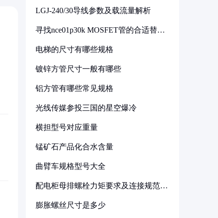
LGJ-240/30导线参数及载流量解析
寻找nce01p30k MOSFET管的合适替代
型号
电梯的尺寸有哪些规格
镀锌方管尺寸一般有哪些
铝方管有哪些常见规格
光线传媒参投三国的星空爆冷
横担型号对应重量
锰矿石产品化合水含量
曲臂车规格型号大全
配电柜母排螺栓力矩要求及连接规范详
解
膨胀螺丝尺寸是多少