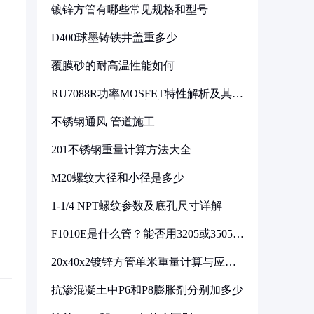
镀锌方管有哪些常见规格和型号
D400球墨铸铁井盖重多少
覆膜砂的耐高温性能如何
RU7088R功率MOSFET特性解析及其在
可调电源设计中的实践
不锈钢通风 管道施工
201不锈钢重量计算方法大全
M20螺纹大径和小径是多少
1-1/4 NPT螺纹参数及底孔尺寸详解
F1010E是什么管？能否用3205或3505代
换
20x40x2镀锌方管单米重量计算与应用
分析
抗渗混凝土中P6和P8膨胀剂分别加多少