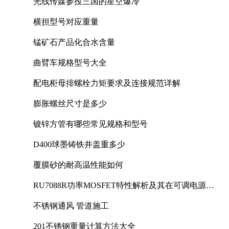
光线传媒参投三国的星空爆冷
横担型号对应重量
锰矿石产品化合水含量
曲臂车规格型号大全
配电柜母排螺栓力矩要求及连接规范详解
膨胀螺丝尺寸是多少
镀锌方管有哪些常见规格和型号
D400球墨铸铁井盖重多少
覆膜砂的耐高温性能如何
RU7088R功率MOSFET特性解析及其在可调电源设
计中的实践
不锈钢通风 管道施工
201不锈钢重量计算方法大全