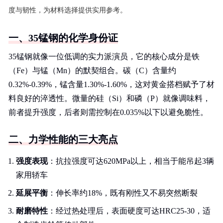
度与韧性，为材料选择提供实用参考。
一、35锰钢的化学身份证
35锰钢就像一位低调的实力派演员，它的核心成分是铁
（Fe）与锰（Mn）的默契组合。碳（C）含量约
0.32%-0.39%，锰含量1.30%-1.60%，这对黄金搭档赋予了材
料良好的淬透性。微量的硅（Si）和磷（P）就像调味料，
前者提升强度，后者则需控制在0.035%以下以避免脆性。
二、力学性能的三大亮点
强度表现
：抗拉强度可达620MPa以上，相当于能吊起3辆
家用轿车
延展平衡
：伸长率约18%，既有刚性又不易突然断裂
耐磨特性
：经过热处理后，表面硬度可达HRC25-30，适