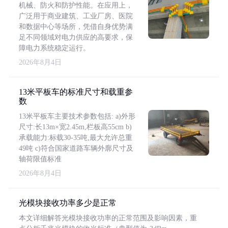
机械、防火和防护性能。在应用上，
广泛用于商业建筑、工业厂房、医院
和数据中心等场所，凭借自身优势满
足不同领域对电力供应的高要求，保
障电力系统稳定运行。
2026年8月4日
13米平板车的标准尺寸和载重参
数
13米平板车主要技术参数包括: a)外形
尺寸:长13m×宽2.45m,栏板高55cm b)
承载能力:标载30-35吨,最大允许总重
49吨 c)符合国家道路车辆外廓尺寸及
轴荷限值标准
2026年8月4日
光模块接收功率多少是正常
本文详细解答光模块接收功率的正常范围及影响因素，重