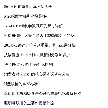
201不锈钢重量计算方法大全
M20螺纹大径和小径是多少
1-1/4 NPT螺纹参数及底孔尺寸详解
F1010E是什么管？能否用3205或3505代换
20x40x2镀锌方管单米重量计算与应用分析
抗渗混凝土中P6和P8膨胀剂分别加多少
法兰PN25和PN16有什么区别
消费者对洗衣机的核心需求调研与分析
U型螺栓的国家标准
煤矿用电热取暖器是否符合防爆电气设备标准
照明母线槽的主要作用是什么