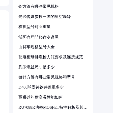
铝方管有哪些常见规格
光线传媒参投三国的星空爆冷
横担型号对应重量
锰矿石产品化合水含量
曲臂车规格型号大全
配电柜母排螺栓力矩要求及连接规范详
解
膨胀螺丝尺寸是多少
镀锌方管有哪些常见规格和型号
D400球墨铸铁井盖重多少
覆膜砂的耐高温性能如何
RU7088R功率MOSFET特性解析及其在
可调电源设计中的实践