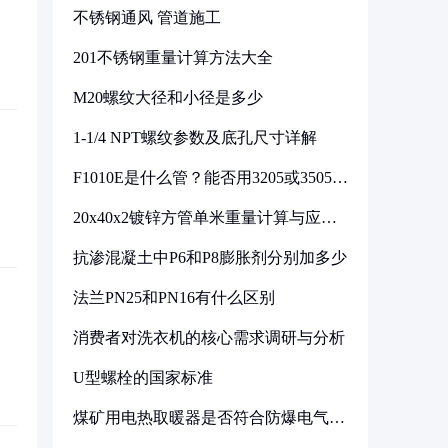
不锈钢通风 管道施工
201不锈钢重量计算方法大全
M20螺纹大径和小径是多少
1-1/4 NPT螺纹参数及底孔尺寸详解
F1010E是什么管？能否用3205或3505代
换
20x40x2镀锌方管单米重量计算与应用
分析
抗渗混凝土中P6和P8膨胀剂分别加多少
法兰PN25和PN16有什么区别
消费者对洗衣机的核心需求调研与分析
U型螺栓的国家标准
煤矿用电热取暖器是否符合防爆电气设
备标准