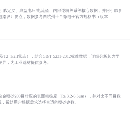
括各引脚定义、典型电压/电流值、内部逻辑关系等核心数据，并附引脚参
电路设计要点，数据参考自杭州士兰微电子官方规格书（版本
_1/2H状态），结合GB/T 5231-2012标准数据，详细分析其力学
差异，为工业选材提供参考。
砂200目对应的表面粗糙度（Ra 3.2-6.3μm），并对比不同目数
业实践，帮助用户根据需求选择合适的喷砂参数。