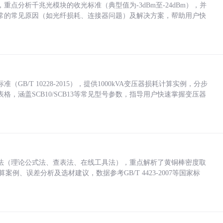
点分析千兆光模块的收光标准（典型值为-3dBm至-24dBm），并
常的常见原因（如光纤损耗、连接器问题）及解决方案，帮助用户快
/T 10228-2015），提供1000kVA变压器损耗计算实例，分步
，涵盖SCB10/SCB13等常见型号参数，指导用户快速掌握变压器
法（理论公式法、查表法、在线工具法），重点解析了黄铜棒密度取
计算案例、误差分析及选材建议，数据参考GB/T 4423-2007等国家标