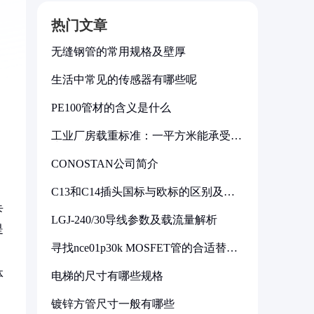
热门文章
无缝钢管的常用规格及壁厚
生活中常见的传感器有哪些呢
PE100管材的含义是什么
工业厂房载重标准：一平方米能承受多
少公斤
CONOSTAN公司简介
C13和C14插头国标与欧标的区别及其
标准解析
卡
LGJ-240/30导线参数及载流量解析
是
寻找nce01p30k MOSFET管的合适替代
型号
体
电梯的尺寸有哪些规格
镀锌方管尺寸一般有哪些