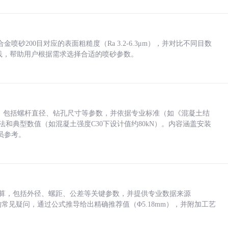
砂200目对应的表面粗糙度（Ra 3.2-6.3μm），并对比不同目数
业实践，帮助用户根据需求选择合适的喷砂参数。
力，包括螺杆直径、钻孔尺寸等参数，并依据专业标准（如《混凝土结
方法和典型数值（如混凝土强度C30下设计值约80kN）。内容涵盖安装
员参考。
底孔计算，包括外径、螺距、公差等关键参数，并提供专业数据来源
孔尺寸的常见疑问，通过公式推导给出精确推荐值（Φ5.18mm），并附加工艺