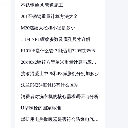
不锈钢通风 管道施工
201不锈钢重量计算方法大全
M20螺纹大径和小径是多少
1-1/4 NPT螺纹参数及底孔尺寸详解
F1010E是什么管？能否用3205或3505代
换
20x40x2镀锌方管单米重量计算与应用
分析
抗渗混凝土中P6和P8膨胀剂分别加多少
法兰PN25和PN16有什么区别
消费者对洗衣机的核心需求调研与分析
U型螺栓的国家标准
煤矿用电热取暖器是否符合防爆电气设
备标准