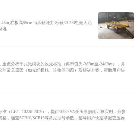
5m,栏板高55cm b)承载能力:标载30-35吨,最大允
标准
点分析千兆光模块的收光标准（典型值为-3dBm至-24dBm），并
常的常见原因（如光纤损耗、连接器问题）及解决方案，帮助用户快
/T 10228-2015），提供1000kVA变压器损耗计算实例，分步
，涵盖SCB10/SCB13等常见型号参数，指导用户快速掌握变压器