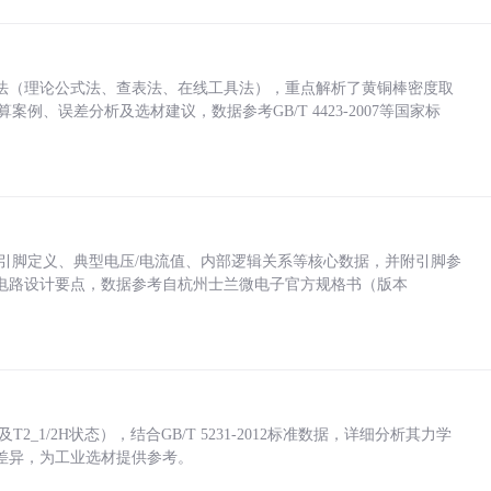
法（理论公式法、查表法、在线工具法），重点解析了黄铜棒密度取
计算案例、误差分析及选材建议，数据参考GB/T 4423-2007等国家标
括各引脚定义、典型电压/电流值、内部逻辑关系等核心数据，并附引脚参
电路设计要点，数据参考自杭州士兰微电子官方规格书（版本
_1/2H状态），结合GB/T 5231-2012标准数据，详细分析其力学
差异，为工业选材提供参考。