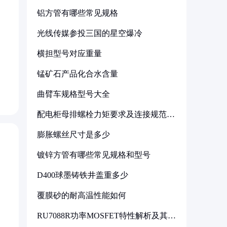
铝方管有哪些常见规格
光线传媒参投三国的星空爆冷
横担型号对应重量
锰矿石产品化合水含量
曲臂车规格型号大全
配电柜母排螺栓力矩要求及连接规范详
解
膨胀螺丝尺寸是多少
镀锌方管有哪些常见规格和型号
D400球墨铸铁井盖重多少
覆膜砂的耐高温性能如何
RU7088R功率MOSFET特性解析及其在
可调电源设计中的实践