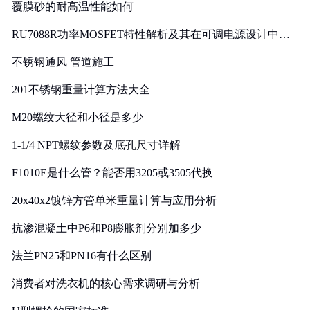
覆膜砂的耐高温性能如何
RU7088R功率MOSFET特性解析及其在可调电源设计中的
实践
不锈钢通风 管道施工
201不锈钢重量计算方法大全
M20螺纹大径和小径是多少
1-1/4 NPT螺纹参数及底孔尺寸详解
F1010E是什么管？能否用3205或3505代换
20x40x2镀锌方管单米重量计算与应用分析
抗渗混凝土中P6和P8膨胀剂分别加多少
法兰PN25和PN16有什么区别
消费者对洗衣机的核心需求调研与分析