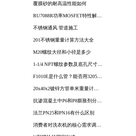
覆膜砂的耐高温性能如何
RU7088R功率MOSFET特性解析
及其在可调电源设计中的实践
不锈钢通风 管道施工
201不锈钢重量计算方法大全
M20螺纹大径和小径是多少
1-1/4 NPT螺纹参数及底孔尺寸详
解
F1010E是什么管？能否用3205或
3505代换
20x40x2镀锌方管单米重量计算
与应用分析
抗渗混凝土中P6和P8膨胀剂分别
加多少
法兰PN25和PN16有什么区别
消费者对洗衣机的核心需求调研
与分析