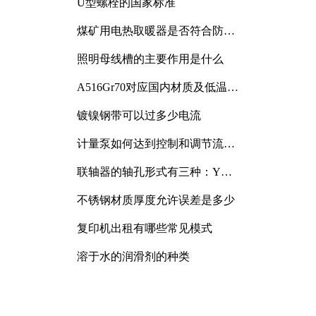
U型螺栓的国家标准
煤矿用电热取暖器是否符合防爆
电气设备标准
照明母线槽的主要作用是什么
A516Gr70对应国内材质及低温冲
击要求解析
镀镍钢带可以过多少电流
计量泵如何达到控制和调节流量
的目的
联轴器的轴孔形式有三种：Y
型、J型、Z型
不锈钢材质厚度允许误差是多少
复印机出租有哪些常见模式
溶于水的润滑剂的种类