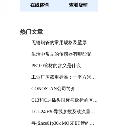
在线咨询
查看店铺
热门文章
无缝钢管的常用规格及壁厚
生活中常见的传感器有哪些呢
PE100管材的含义是什么
工业厂房载重标准：一平方米能
承受多少公斤
CONOSTAN公司简介
C13和C14插头国标与欧标的区别
及其标准解析
LGJ-240/30导线参数及载流量解
析
寻找nce01p30k MOSFET管的合
适替代型号