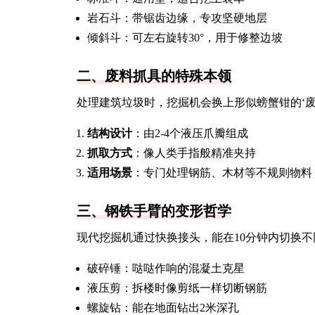
岩石斗：带锯齿边缘，专攻坚硬地层
倾斜斗：可左右旋转30°，用于修整边坡
二、废料抓具的特殊本领
处理建筑垃圾时，挖掘机会换上形似螃蟹钳的‘废
结构设计
：由2-4个液压爪瓣组成
抓取方式
：像人类手指般精准夹持
适用场景
：专门处理钢筋、木材等不规则物料
三、钢铁手臂的变形哲学
现代挖掘机通过快换接头，能在10分钟内切换
破碎锤：哒哒作响的混凝土克星
液压剪：拆楼时像剪纸一样切断钢筋
螺旋钻：能在地面钻出2米深孔