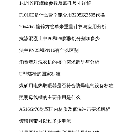
1-1/4 NPT螺纹参数及底孔尺寸详解
F1010E是什么管？能否用3205或3505代换
20x40x2镀锌方管单米重量计算与应用分析
抗渗混凝土中P6和P8膨胀剂分别加多少
法兰PN25和PN16有什么区别
消费者对洗衣机的核心需求调研与分析
U型螺栓的国家标准
煤矿用电热取暖器是否符合防爆电气设备标准
照明母线槽的主要作用是什么
A516Gr70对应国内材质及低温冲击要求解析
镀镍钢带可以过多少电流