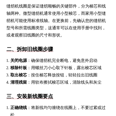
缝纫机线圈是保证缝纫顺畅的关键部件，分为梭芯和线
轴两种。微型缝纫机通常使用小型梭芯，而家用小型缝
纫机可能使用标准线轴。在更换前，先确认您的缝纫机
型号和所需线圈类型，这通常可以在使用手册中找到，
或者观察旧线圈的尺寸和形状。
二、拆卸旧线圈步骤
关闭电源
：确保缝纫机完全断电，避免意外启动
移除针板
：用螺丝刀小心取下针板，露出梭芯区域
取出梭芯
：按住梭芯释放按钮，轻轻拉出旧线圈
清理残留
：用软布擦拭梭芯区域，清除线头和灰尘
三、安装新线圈要点
正确绕线
：将新线均匀缠绕在线圈上，不要过紧或过
松