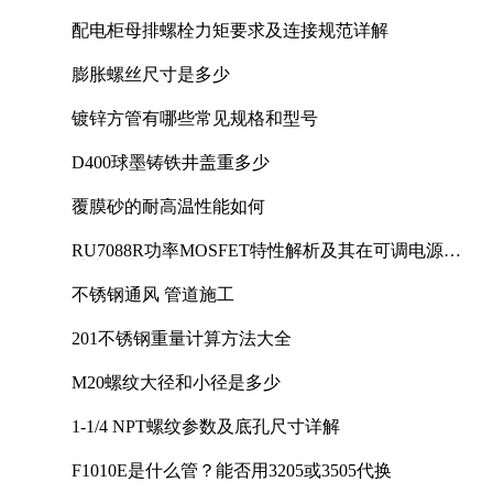
配电柜母排螺栓力矩要求及连接规范详解
膨胀螺丝尺寸是多少
镀锌方管有哪些常见规格和型号
D400球墨铸铁井盖重多少
覆膜砂的耐高温性能如何
RU7088R功率MOSFET特性解析及其在可调电源设
计中的实践
不锈钢通风 管道施工
201不锈钢重量计算方法大全
M20螺纹大径和小径是多少
1-1/4 NPT螺纹参数及底孔尺寸详解
F1010E是什么管？能否用3205或3505代换