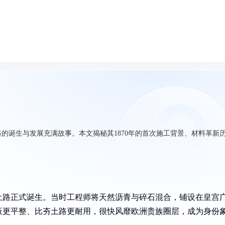
路的诞生与发展充满故事。本文揭秘其1870年的首次施工背景、材料革新
凝土路正式诞生。当时工程师将天然沥青与碎石混合，铺设在皇宫
板更平整、比夯土路更耐用，很快风靡欧洲贵族圈层，成为身份