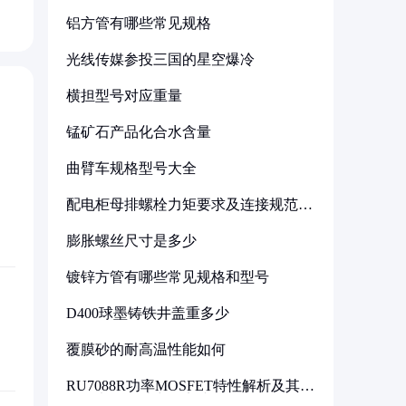
铝方管有哪些常见规格
光线传媒参投三国的星空爆冷
横担型号对应重量
锰矿石产品化合水含量
曲臂车规格型号大全
配电柜母排螺栓力矩要求及连接规范详
解
膨胀螺丝尺寸是多少
镀锌方管有哪些常见规格和型号
D400球墨铸铁井盖重多少
覆膜砂的耐高温性能如何
RU7088R功率MOSFET特性解析及其在
可调电源设计中的实践