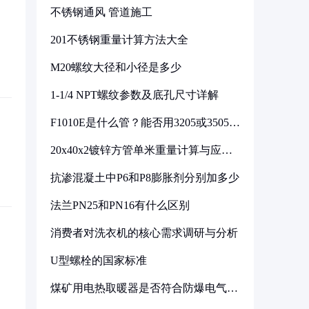
不锈钢通风 管道施工
201不锈钢重量计算方法大全
M20螺纹大径和小径是多少
1-1/4 NPT螺纹参数及底孔尺寸详解
F1010E是什么管？能否用3205或3505代
换
20x40x2镀锌方管单米重量计算与应用
分析
抗渗混凝土中P6和P8膨胀剂分别加多少
法兰PN25和PN16有什么区别
消费者对洗衣机的核心需求调研与分析
U型螺栓的国家标准
煤矿用电热取暖器是否符合防爆电气设
备标准