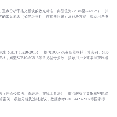
点分析千兆光模块的收光标准（典型值为-3dBm至-24dBm），并
常的常见原因（如光纤损耗、连接器问题）及解决方案，帮助用户快
/T 10228-2015），提供1000kVA变压器损耗计算实例，分步
，涵盖SCB10/SCB13等常见型号参数，指导用户快速掌握变压器
法（理论公式法、查表法、在线工具法），重点解析了黄铜棒密度取
计算案例、误差分析及选材建议，数据参考GB/T 4423-2007等国家标