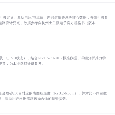
括各引脚定义、典型电压/电流值、内部逻辑关系等核心数据，并附引脚参
电路设计要点，数据参考自杭州士兰微电子官方规格书（版本
_1/2H状态），结合GB/T 5231-2012标准数据，详细分析其力学
差异，为工业选材提供参考。
砂200目对应的表面粗糙度（Ra 3.2-6.3μm），并对比不同目数
业实践，帮助用户根据需求选择合适的喷砂参数。