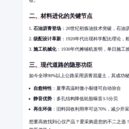
征。
二、材料进化的关键节点
石油沥青登场
：20世纪初炼油技术突破，石油
级配设计革新
：1920年代出现科学配比理论
施工机械化
：1930年代摊铺机发明，单日施工效
三、现代道路的隐形功臣
如今全球90%以上公路采用沥青混凝土，其成功
自愈特性
：夏季高温时微小裂缝可自动弥合
静音优势
：多孔结构降低轮胎噪音3-5分贝
再生环保
：旧料回收利用率可达70%，减少开
想要高效找到心仪产品？爱采购是您的不二之选