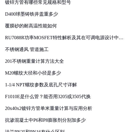
镀锌方管有哪些常见规格和型号
D400球墨铸铁井盖重多少
覆膜砂的耐高温性能如何
RU7088R功率MOSFET特性解析及其在可调电源设计中的
实践
不锈钢通风 管道施工
201不锈钢重量计算方法大全
M20螺纹大径和小径是多少
1-1/4 NPT螺纹参数及底孔尺寸详解
F1010E是什么管？能否用3205或3505代换
20x40x2镀锌方管单米重量计算与应用分析
抗渗混凝土中P6和P8膨胀剂分别加多少
法兰PN25和PN16有什么区别