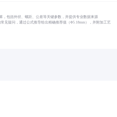
底孔计算，包括外径、螺距、公差等关键参数，并提供专业数据来源
孔尺寸的常见疑问，通过公式推导给出精确推荐值（Φ5.18mm），并附加工艺
药品医疗器械网络信息服务备案(京)网药械信息备字（2021）第00159号
京ICP证030173号
京公网安备11000002000001号