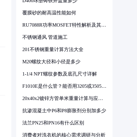
D400球墨铸铁井盖重多少
覆膜砂的耐高温性能如何
RU7088R功率MOSFET特性解析及其在
可调电源设计中的实践
不锈钢通风 管道施工
201不锈钢重量计算方法大全
M20螺纹大径和小径是多少
1-1/4 NPT螺纹参数及底孔尺寸详解
F1010E是什么管？能否用3205或3505代
换
20x40x2镀锌方管单米重量计算与应用
分析
抗渗混凝土中P6和P8膨胀剂分别加多少
法兰PN25和PN16有什么区别
消费者对洗衣机的核心需求调研与分析