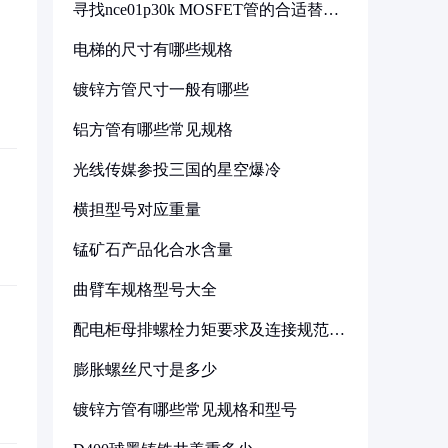
寻找nce01p30k MOSFET管的合适替代
型号
电梯的尺寸有哪些规格
镀锌方管尺寸一般有哪些
铝方管有哪些常见规格
光线传媒参投三国的星空爆冷
横担型号对应重量
锰矿石产品化合水含量
曲臂车规格型号大全
配电柜母排螺栓力矩要求及连接规范详
解
膨胀螺丝尺寸是多少
镀锌方管有哪些常见规格和型号