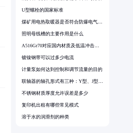
U型螺栓的国家标准
煤矿用电热取暖器是否符合防爆电气设
备标准
照明母线槽的主要作用是什么
A516Gr70对应国内材质及低温冲击要
求解析
镀镍钢带可以过多少电流
计量泵如何达到控制和调节流量的目的
联轴器的轴孔形式有三种：Y型、J型、
Z型
不锈钢材质厚度允许误差是多少
复印机出租有哪些常见模式
溶于水的润滑剂的种类