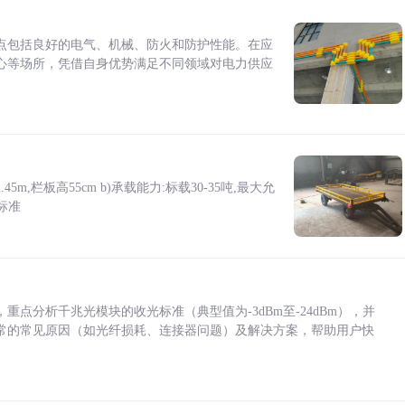
点包括良好的电气、机械、防火和防护性能。在应
心等场所，凭借自身优势满足不同领域对电力供应
5m,栏板高55cm b)承载能力:标载30-35吨,最大允
标准
点分析千兆光模块的收光标准（典型值为-3dBm至-24dBm），并
常的常见原因（如光纤损耗、连接器问题）及解决方案，帮助用户快