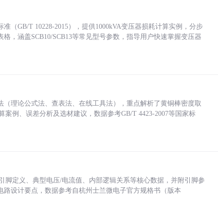
/T 10228-2015），提供1000kVA变压器损耗计算实例，分步
，涵盖SCB10/SCB13等常见型号参数，指导用户快速掌握变压器
法（理论公式法、查表法、在线工具法），重点解析了黄铜棒密度取
计算案例、误差分析及选材建议，数据参考GB/T 4423-2007等国家标
括各引脚定义、典型电压/电流值、内部逻辑关系等核心数据，并附引脚参
电路设计要点，数据参考自杭州士兰微电子官方规格书（版本