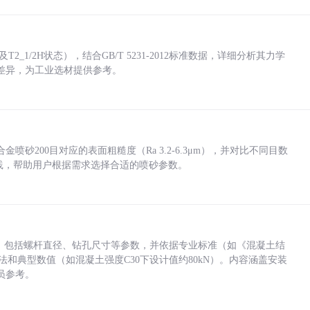
_1/2H状态），结合GB/T 5231-2012标准数据，详细分析其力学
差异，为工业选材提供参考。
砂200目对应的表面粗糙度（Ra 3.2-6.3μm），并对比不同目数
业实践，帮助用户根据需求选择合适的喷砂参数。
力，包括螺杆直径、钻孔尺寸等参数，并依据专业标准（如《混凝土结
方法和典型数值（如混凝土强度C30下设计值约80kN）。内容涵盖安装
员参考。