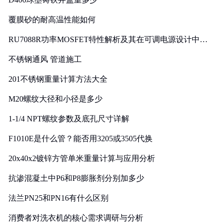
覆膜砂的耐高温性能如何
RU7088R功率MOSFET特性解析及其在可调电源设计中的
实践
不锈钢通风 管道施工
201不锈钢重量计算方法大全
M20螺纹大径和小径是多少
1-1/4 NPT螺纹参数及底孔尺寸详解
F1010E是什么管？能否用3205或3505代换
20x40x2镀锌方管单米重量计算与应用分析
抗渗混凝土中P6和P8膨胀剂分别加多少
法兰PN25和PN16有什么区别
消费者对洗衣机的核心需求调研与分析