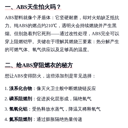
一、ABS天生怕火吗？
ABS塑料就像个矛盾体：它坚硬耐磨，却对火焰缺乏抵抗
力。纯ABS的燃点约210℃，遇明火会持续燃烧并产生黑
烟。但别急着判它死刑——通过改性处理，ABS完全可以
穿上阻燃铠甲。关键在于理解其燃烧三要素：热分解产生
的可燃气体、氧气供应以及足够高的温度。
二、给ABS穿阻燃衣的秘方
想让ABS变得防火，这些添加剂是常见选择：
溴系化合物
：像灭火卫士般中断燃烧链反应
磷系阻燃剂
：促进炭化层形成，隔绝氧气
氢氧化铝
：受热释放水蒸气，降温又稀释氧气
氮系阻燃剂
：通过膨胀隔绝热量传递