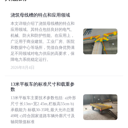
浇筑母线槽的特点和应用领域
本文详细介绍了浇筑母线槽的特点和
应用领域。其特点包括良好的电气、
机械、防火和防护性能。在应用上，
广泛用于商业建筑、工业厂房、医院
和数据中心等场所，凭借自身优势满
足不同领域对电力供应的高要求，保
障电力系统稳定运行。
2026年8月4日
13米平板车的标准尺寸和载重参
数
13米平板车主要技术参数包括: a)外形
尺寸:长13m×宽2.45m,栏板高55cm b)
承载能力:标载30-35吨,最大允许总重
49吨 c)符合国家道路车辆外廓尺寸及
轴荷限值标准