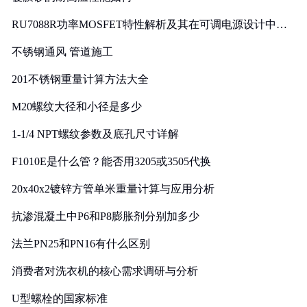
RU7088R功率MOSFET特性解析及其在可调电源设计中的
实践
不锈钢通风 管道施工
201不锈钢重量计算方法大全
M20螺纹大径和小径是多少
1-1/4 NPT螺纹参数及底孔尺寸详解
F1010E是什么管？能否用3205或3505代换
20x40x2镀锌方管单米重量计算与应用分析
抗渗混凝土中P6和P8膨胀剂分别加多少
法兰PN25和PN16有什么区别
消费者对洗衣机的核心需求调研与分析
U型螺栓的国家标准