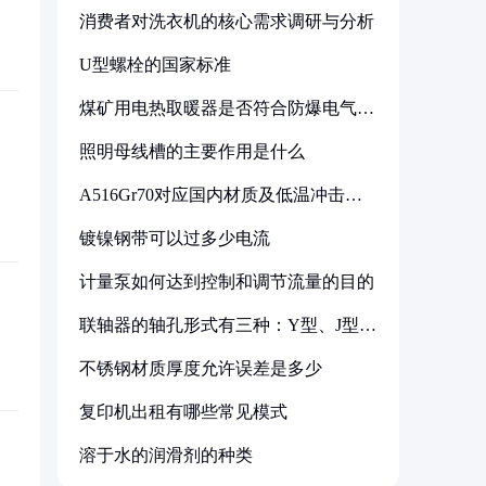
消费者对洗衣机的核心需求调研与分析
U型螺栓的国家标准
煤矿用电热取暖器是否符合防爆电气设
备标准
照明母线槽的主要作用是什么
A516Gr70对应国内材质及低温冲击要
求解析
镀镍钢带可以过多少电流
计量泵如何达到控制和调节流量的目的
联轴器的轴孔形式有三种：Y型、J型、
Z型
不锈钢材质厚度允许误差是多少
复印机出租有哪些常见模式
溶于水的润滑剂的种类