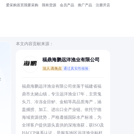
爱采购首页
我要采购
我有货源
会员产品
推广产品
注册开店
本文内容贡献来源：
福鼎海鹏远洋渔业有限公司
法人:高免点
通过真实性核验
掌
福鼎海鹏远洋渔业有限公司坐落于福建省福
鼎市太姥山镇，专注远洋渔业17年，主营鬼
头刀、冷冻金目鲈、金鲳等高品质海产，涵
盖捕捞、加工、进出口全产业链。依托宁德
容
海域资源优势，严格遵循国际水产标准，为
全球客户提供源头直供的深海渔获，获ISO及
HACCP体系认证，是闽东地区远洋渔业标杆