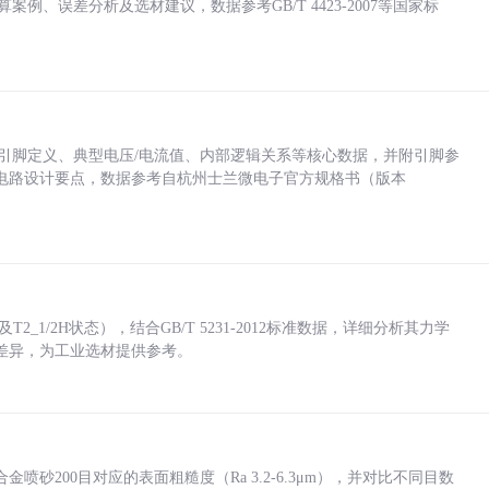
计算案例、误差分析及选材建议，数据参考GB/T 4423-2007等国家标
括各引脚定义、典型电压/电流值、内部逻辑关系等核心数据，并附引脚参
电路设计要点，数据参考自杭州士兰微电子官方规格书（版本
_1/2H状态），结合GB/T 5231-2012标准数据，详细分析其力学
差异，为工业选材提供参考。
砂200目对应的表面粗糙度（Ra 3.2-6.3μm），并对比不同目数