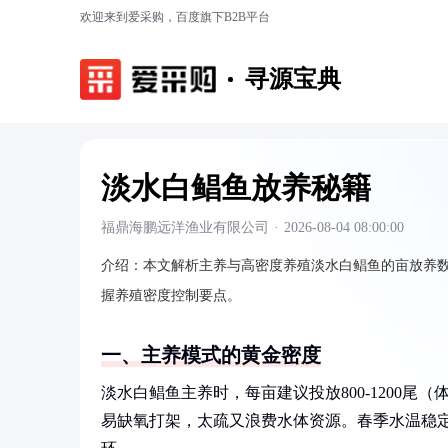
欢迎来到爱采购，百度旗下B2B平台
寻源宝典
淡水白鲳鱼放养秘籍
福鼎海鹏远洋渔业有限公司
·
2026-08-04 08:00:00
介绍：
本文解析主养与高密度养殖淡水白鲳鱼的亩放养
握养殖密度控制要点。
一、主养模式的黄金密度
淡水白鲳鱼主养时，每亩建议投放800-1200尾
易缺氧打架，太疏又浪费水体资源。春季水温稳定