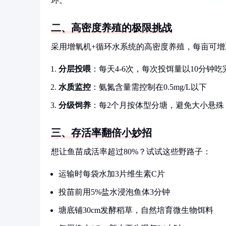
环。
二、高密度养殖的极限挑战
采用增氧机+循环水系统的高密度养殖，每亩可增至2
分层投喂
：每天4-6次，每次投饵量以10分钟吃
水质监控
：氨氮含量需控制在0.5mg/L以下
分级饲养
：每2个月按体型分塘，避免大小悬殊
三、存活率翻倍小妙招
想让鱼苗成活率超过80%？试试这些野路子：
运输时每袋水加3片维生素C片
投苗前用5%盐水浸泡鱼体3分钟
塘底铺30cm发酵稻草，自然培育微生物饵料