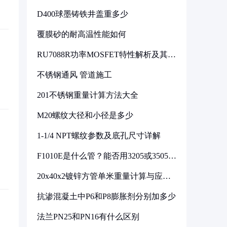
D400球墨铸铁井盖重多少
覆膜砂的耐高温性能如何
RU7088R功率MOSFET特性解析及其在
可调电源设计中的实践
不锈钢通风 管道施工
201不锈钢重量计算方法大全
M20螺纹大径和小径是多少
1-1/4 NPT螺纹参数及底孔尺寸详解
F1010E是什么管？能否用3205或3505代
换
20x40x2镀锌方管单米重量计算与应用
分析
抗渗混凝土中P6和P8膨胀剂分别加多少
法兰PN25和PN16有什么区别