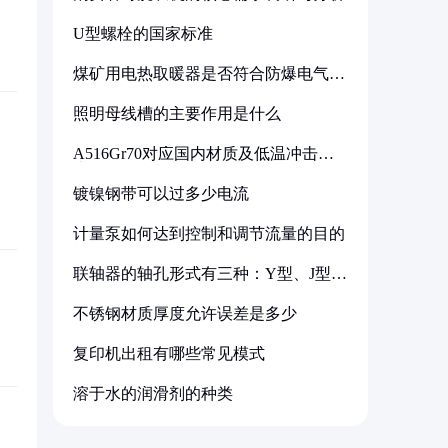
U型螺栓的国家标准
煤矿用电热取暖器是否符合防爆电气设
备标准
照明母线槽的主要作用是什么
A516Gr70对应国内材质及低温冲击要
求解析
镀镍钢带可以过多少电流
计量泵如何达到控制和调节流量的目的
联轴器的轴孔形式有三种：Y型、J型、
Z型
不锈钢材质厚度允许误差是多少
复印机出租有哪些常见模式
溶于水的润滑剂的种类