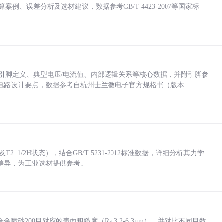
计算案例、误差分析及选材建议，数据参考GB/T 4423-2007等国家标
括各引脚定义、典型电压/电流值、内部逻辑关系等核心数据，并附引脚参
电路设计要点，数据参考自杭州士兰微电子官方规格书（版本
_1/2H状态），结合GB/T 5231-2012标准数据，详细分析其力学
差异，为工业选材提供参考。
砂200目对应的表面粗糙度（Ra 3.2-6.3μm），并对比不同目数