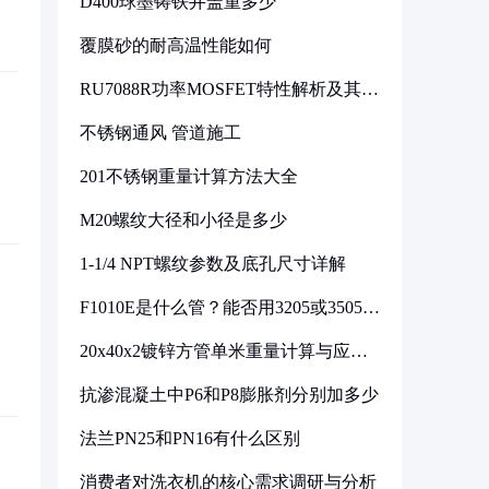
D400球墨铸铁井盖重多少
覆膜砂的耐高温性能如何
RU7088R功率MOSFET特性解析及其在
可调电源设计中的实践
不锈钢通风 管道施工
201不锈钢重量计算方法大全
M20螺纹大径和小径是多少
1-1/4 NPT螺纹参数及底孔尺寸详解
F1010E是什么管？能否用3205或3505代
换
20x40x2镀锌方管单米重量计算与应用
分析
抗渗混凝土中P6和P8膨胀剂分别加多少
法兰PN25和PN16有什么区别
消费者对洗衣机的核心需求调研与分析