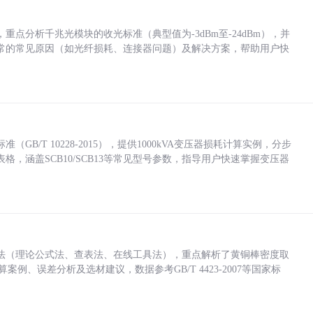
点分析千兆光模块的收光标准（典型值为-3dBm至-24dBm），并
常的常见原因（如光纤损耗、连接器问题）及解决方案，帮助用户快
/T 10228-2015），提供1000kVA变压器损耗计算实例，分步
，涵盖SCB10/SCB13等常见型号参数，指导用户快速掌握变压器
法（理论公式法、查表法、在线工具法），重点解析了黄铜棒密度取
计算案例、误差分析及选材建议，数据参考GB/T 4423-2007等国家标