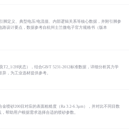
括各引脚定义、典型电压/电流值、内部逻辑关系等核心数据，并附引脚参
电路设计要点，数据参考自杭州士兰微电子官方规格书（版本
_1/2H状态），结合GB/T 5231-2012标准数据，详细分析其力学
差异，为工业选材提供参考。
砂200目对应的表面粗糙度（Ra 3.2-6.3μm），并对比不同目数
业实践，帮助用户根据需求选择合适的喷砂参数。