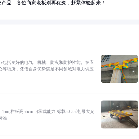
仪产品，各位商家老板别再犹豫，赶紧体验起来！
点包括良好的电气、机械、防火和防护性能。在应
心等场所，凭借自身优势满足不同领域对电力供应
5m,栏板高55cm b)承载能力:标载30-35吨,最大允
标准