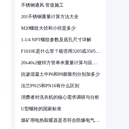
不锈钢通风 管道施工
201不锈钢重量计算方法大全
M20螺纹大径和小径是多少
1-1/4 NPT螺纹参数及底孔尺寸详解
F1010E是什么管？能否用3205或3505代
换
20x40x2镀锌方管单米重量计算与应用
分析
抗渗混凝土中P6和P8膨胀剂分别加多少
法兰PN25和PN16有什么区别
消费者对洗衣机的核心需求调研与分析
U型螺栓的国家标准
煤矿用电热取暖器是否符合防爆电气设
备标准