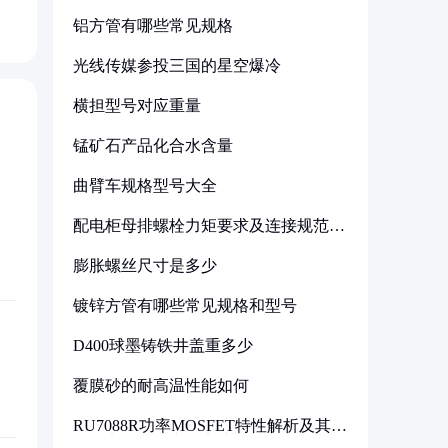
铝方管有哪些常见规格
光线传媒参投三国的星空爆冷
横担型号对应重量
锰矿石产品化合水含量
曲臂车规格型号大全
配电柜母排螺栓力矩要求及连接规范详
解
膨胀螺丝尺寸是多少
镀锌方管有哪些常见规格和型号
D400球墨铸铁井盖重多少
覆膜砂的耐高温性能如何
RU7088R功率MOSFET特性解析及其在
可调电源设计中的实践