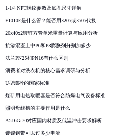
1-1/4 NPT螺纹参数及底孔尺寸详解
F1010E是什么管？能否用3205或3505代换
20x40x2镀锌方管单米重量计算与应用分析
抗渗混凝土中P6和P8膨胀剂分别加多少
法兰PN25和PN16有什么区别
消费者对洗衣机的核心需求调研与分析
U型螺栓的国家标准
煤矿用电热取暖器是否符合防爆电气设备标准
照明母线槽的主要作用是什么
A516Gr70对应国内材质及低温冲击要求解析
镀镍钢带可以过多少电流