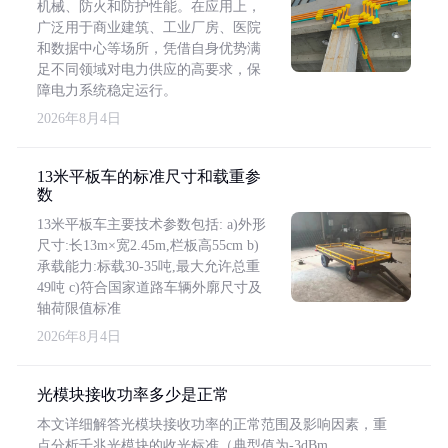
机械、防火和防护性能。在应用上，
广泛用于商业建筑、工业厂房、医院
和数据中心等场所，凭借自身优势满
足不同领域对电力供应的高要求，保
障电力系统稳定运行。
2026年8月4日
13米平板车的标准尺寸和载重参
数
13米平板车主要技术参数包括: a)外形
尺寸:长13m×宽2.45m,栏板高55cm b)
承载能力:标载30-35吨,最大允许总重
49吨 c)符合国家道路车辆外廓尺寸及
轴荷限值标准
2026年8月4日
光模块接收功率多少是正常
本文详细解答光模块接收功率的正常范围及影响因素，重
点分析千兆光模块的收光标准（典型值为-3dBm