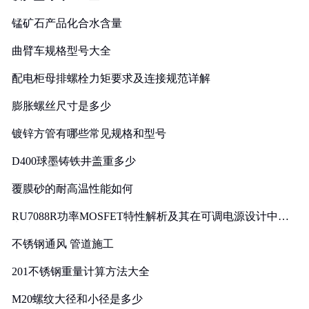
锰矿石产品化合水含量
曲臂车规格型号大全
配电柜母排螺栓力矩要求及连接规范详解
膨胀螺丝尺寸是多少
镀锌方管有哪些常见规格和型号
D400球墨铸铁井盖重多少
覆膜砂的耐高温性能如何
RU7088R功率MOSFET特性解析及其在可调电源设计中的
实践
不锈钢通风 管道施工
201不锈钢重量计算方法大全
M20螺纹大径和小径是多少