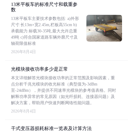
13米平板车的标准尺寸和载重参
数
13米平板车主要技术参数包括: a)外形
尺寸:长13m×宽2.45m,栏板高55cm b)
承载能力:标载30-35吨,最大允许总重
49吨 c)符合国家道路车辆外廓尺寸及
轴荷限值标准
2026年8月4日
光模块接收功率多少是正常
本文详细解答光模块接收功率的正常范围及影响因素，重
点分析千兆光模块的收光标准（典型值为-3dBm
至-24dBm），并提供不同速率光模块的参考值表格。同时
解释功率异常的常见原因（如光纤损耗、连接器问题）及
解决方案，帮助用户快速判断网络性能问题。
2026年8月4日
干式变压器损耗标准一览表及计算方法