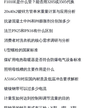
F1010E是什么管？能否用3205或3505代换
20x40x2镀锌方管单米重量计算与应用分析
抗渗混凝土中P6和P8膨胀剂分别加多少
法兰PN25和PN16有什么区别
消费者对洗衣机的核心需求调研与分析
U型螺栓的国家标准
煤矿用电热取暖器是否符合防爆电气设备标准
照明母线槽的主要作用是什么
A516Gr70对应国内材质及低温冲击要求解析
镀镍钢带可以过多少电流
计量泵如何达到控制和调节流量的目的
联轴器的轴孔形式有三种：Y型、J型、Z型