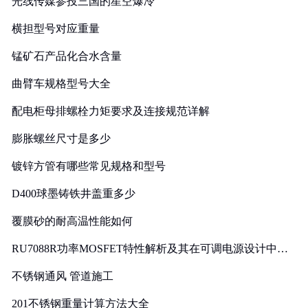
光线传媒参投三国的星空爆冷
横担型号对应重量
锰矿石产品化合水含量
曲臂车规格型号大全
配电柜母排螺栓力矩要求及连接规范详解
膨胀螺丝尺寸是多少
镀锌方管有哪些常见规格和型号
D400球墨铸铁井盖重多少
覆膜砂的耐高温性能如何
RU7088R功率MOSFET特性解析及其在可调电源设计中的
实践
不锈钢通风 管道施工
201不锈钢重量计算方法大全