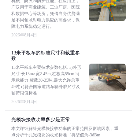
机械、防火和防护性能。在应用上，
广泛用于商业建筑、工业厂房、医院
和数据中心等场所，凭借自身优势满
足不同领域对电力供应的高要求，保
障电力系统稳定运行。
2026年8月4日
13米平板车的标准尺寸和载重参
数
13米平板车主要技术参数包括: a)外形
尺寸:长13m×宽2.45m,栏板高55cm b)
承载能力:标载30-35吨,最大允许总重
49吨 c)符合国家道路车辆外廓尺寸及
轴荷限值标准
2026年8月4日
光模块接收功率多少是正常
本文详细解答光模块接收功率的正常范围及影响因素，重
点分析千兆光模块的收光标准（典型值为-3dBm