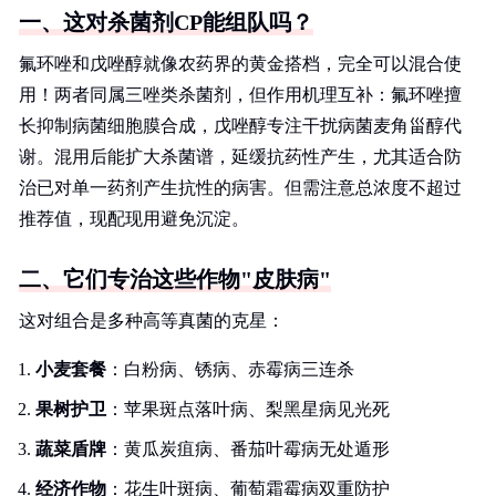
一、这对杀菌剂CP能组队吗？
氟环唑和戊唑醇就像农药界的黄金搭档，完全可以混合使
用！两者同属三唑类杀菌剂，但作用机理互补：氟环唑擅
长抑制病菌细胞膜合成，戊唑醇专注干扰病菌麦角甾醇代
谢。混用后能扩大杀菌谱，延缓抗药性产生，尤其适合防
治已对单一药剂产生抗性的病害。但需注意总浓度不超过
推荐值，现配现用避免沉淀。
二、它们专治这些作物"皮肤病"
这对组合是多种高等真菌的克星：
小麦套餐
：白粉病、锈病、赤霉病三连杀
果树护卫
：苹果斑点落叶病、梨黑星病见光死
蔬菜盾牌
：黄瓜炭疽病、番茄叶霉病无处遁形
经济作物
：花生叶斑病、葡萄霜霉病双重防护