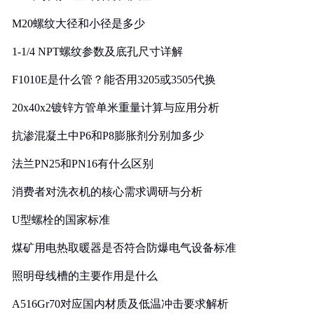
M20螺纹大径和小径是多少
1-1/4 NPT螺纹参数及底孔尺寸详解
F1010E是什么管？能否用3205或3505代换
20x40x2镀锌方管单米重量计算与应用分析
抗渗混凝土中P6和P8膨胀剂分别加多少
法兰PN25和PN16有什么区别
消费者对洗衣机的核心需求调研与分析
U型螺栓的国家标准
煤矿用电热取暖器是否符合防爆电气设备标准
照明母线槽的主要作用是什么
A516Gr70对应国内材质及低温冲击要求解析