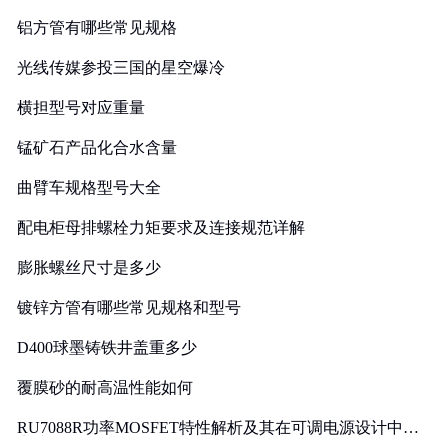
铝方管有哪些常见规格
光线传媒参投三国的星空爆冷
横担型号对应重量
锰矿石产品化合水含量
曲臂车规格型号大全
配电柜母排螺栓力矩要求及连接规范详解
膨胀螺丝尺寸是多少
镀锌方管有哪些常见规格和型号
D400球墨铸铁井盖重多少
覆膜砂的耐高温性能如何
RU7088R功率MOSFET特性解析及其在可调电源设计中的
实践