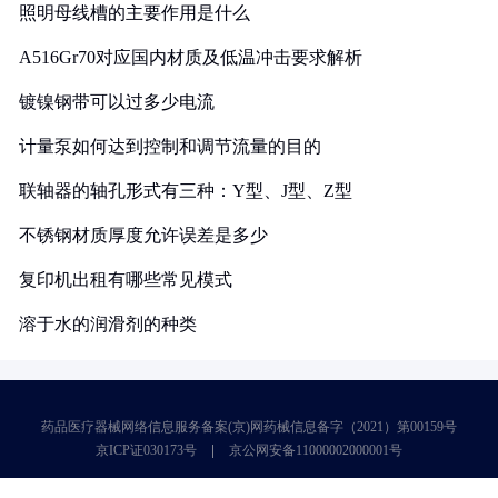
照明母线槽的主要作用是什么
A516Gr70对应国内材质及低温冲击要求解析
镀镍钢带可以过多少电流
计量泵如何达到控制和调节流量的目的
联轴器的轴孔形式有三种：Y型、J型、Z型
不锈钢材质厚度允许误差是多少
复印机出租有哪些常见模式
溶于水的润滑剂的种类
药品医疗器械网络信息服务备案(京)网药械信息备字（2021）第00159号
京ICP证030173号
京公网安备11000002000001号