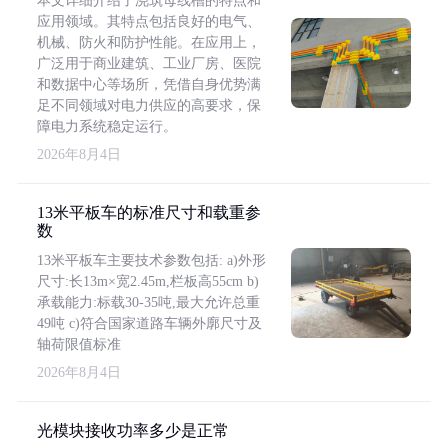
本文详细介绍了浇筑母线槽的特点和
应用领域。其特点包括良好的电气、
机械、防火和防护性能。在应用上，
广泛用于商业建筑、工业厂房、医院
和数据中心等场所，凭借自身优势满
足不同领域对电力供应的高要求，保
障电力系统稳定运行。
2026年8月4日
13米平板车的标准尺寸和载重参
数
13米平板车主要技术参数包括: a)外形
尺寸:长13m×宽2.45m,栏板高55cm b)
承载能力:标载30-35吨,最大允许总重
49吨 c)符合国家道路车辆外廓尺寸及
轴荷限值标准
2026年8月4日
光模块接收功率多少是正常