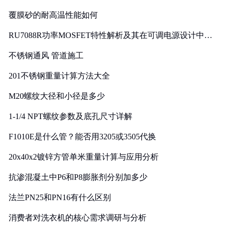
覆膜砂的耐高温性能如何
RU7088R功率MOSFET特性解析及其在可调电源设计中的
实践
不锈钢通风 管道施工
201不锈钢重量计算方法大全
M20螺纹大径和小径是多少
1-1/4 NPT螺纹参数及底孔尺寸详解
F1010E是什么管？能否用3205或3505代换
20x40x2镀锌方管单米重量计算与应用分析
抗渗混凝土中P6和P8膨胀剂分别加多少
法兰PN25和PN16有什么区别
消费者对洗衣机的核心需求调研与分析