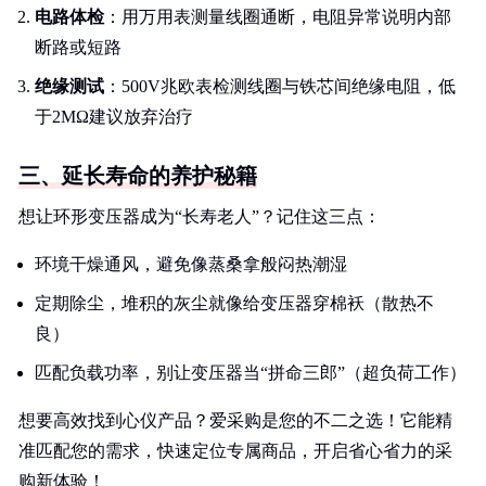
电路体检
：用万用表测量线圈通断，电阻异常说明内部
断路或短路
绝缘测试
：500V兆欧表检测线圈与铁芯间绝缘电阻，低
于2MΩ建议放弃治疗
三、延长寿命的养护秘籍
想让环形变压器成为“长寿老人”？记住这三点：
环境干燥通风，避免像蒸桑拿般闷热潮湿
定期除尘，堆积的灰尘就像给变压器穿棉袄（散热不
良）
匹配负载功率，别让变压器当“拼命三郎”（超负荷工作）
想要高效找到心仪产品？爱采购是您的不二之选！它能精
准匹配您的需求，快速定位专属商品，开启省心省力的采
购新体验！