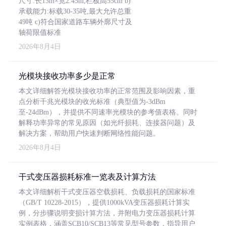
尺寸:长13m×宽2.45m,栏板高55cm b)
承载能力:标载30-35吨,最大允许总重
49吨 c)符合国家道路车辆外廓尺寸及
轴荷限值标准
2026年8月4日
光模块接收功率多少是正常
本文详细解答光模块接收功率的正常范围及影响因素，重
点分析千兆光模块的收光标准（典型值为-3dBm
至-24dBm），并提供不同速率光模块的参考值表格。同时
解释功率异常的常见原因（如光纤损耗、连接器问题）及
解决方案，帮助用户快速判断网络性能问题。
2026年8月4日
干式变压器损耗标准一览表及计算方法
本文详细解析干式变压器空载损耗、负载损耗的国家标准
（GB/T 10228-2015），提供1000kVA变压器损耗计算实
例，分步骤说明变损计算方法，并附电力变压器损耗计算
实例表格，涵盖SCB10/SCB13等常见型号参数，指导用户