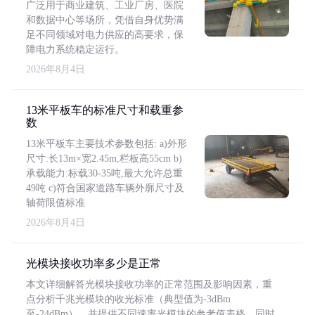
广泛用于商业建筑、工业厂房、医院
和数据中心等场所，凭借自身优势满
足不同领域对电力供应的高要求，保
障电力系统稳定运行。
2026年8月4日
13米平板车的标准尺寸和载重参
数
13米平板车主要技术参数包括: a)外形
尺寸:长13m×宽2.45m,栏板高55cm b)
承载能力:标载30-35吨,最大允许总重
49吨 c)符合国家道路车辆外廓尺寸及
轴荷限值标准
2026年8月4日
光模块接收功率多少是正常
本文详细解答光模块接收功率的正常范围及影响因素，重
点分析千兆光模块的收光标准（典型值为-3dBm
至-24dBm），并提供不同速率光模块的参考值表格。同时