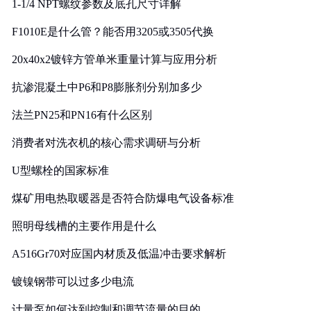
1-1/4 NPT螺纹参数及底孔尺寸详解
F1010E是什么管？能否用3205或3505代换
20x40x2镀锌方管单米重量计算与应用分析
抗渗混凝土中P6和P8膨胀剂分别加多少
法兰PN25和PN16有什么区别
消费者对洗衣机的核心需求调研与分析
U型螺栓的国家标准
煤矿用电热取暖器是否符合防爆电气设备标准
照明母线槽的主要作用是什么
A516Gr70对应国内材质及低温冲击要求解析
镀镍钢带可以过多少电流
计量泵如何达到控制和调节流量的目的