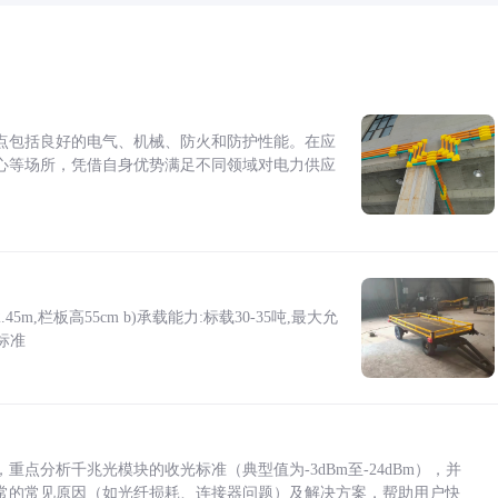
点包括良好的电气、机械、防火和防护性能。在应
心等场所，凭借自身优势满足不同领域对电力供应
5m,栏板高55cm b)承载能力:标载30-35吨,最大允
标准
点分析千兆光模块的收光标准（典型值为-3dBm至-24dBm），并
常的常见原因（如光纤损耗、连接器问题）及解决方案，帮助用户快