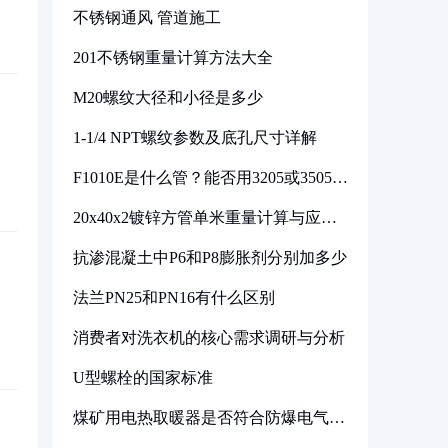
不锈钢通风 管道施工
201不锈钢重量计算方法大全
M20螺纹大径和小径是多少
1-1/4 NPT螺纹参数及底孔尺寸详解
F1010E是什么管？能否用3205或3505代
换
20x40x2镀锌方管单米重量计算与应用
分析
抗渗混凝土中P6和P8膨胀剂分别加多少
法兰PN25和PN16有什么区别
消费者对洗衣机的核心需求调研与分析
U型螺栓的国家标准
煤矿用电热取暖器是否符合防爆电气设
备标准