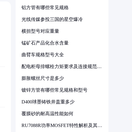
铝方管有哪些常见规格
光线传媒参投三国的星空爆冷
横担型号对应重量
锰矿石产品化合水含量
曲臂车规格型号大全
配电柜母排螺栓力矩要求及连接规范详
解
膨胀螺丝尺寸是多少
镀锌方管有哪些常见规格和型号
D400球墨铸铁井盖重多少
覆膜砂的耐高温性能如何
RU7088R功率MOSFET特性解析及其在
可调电源设计中的实践