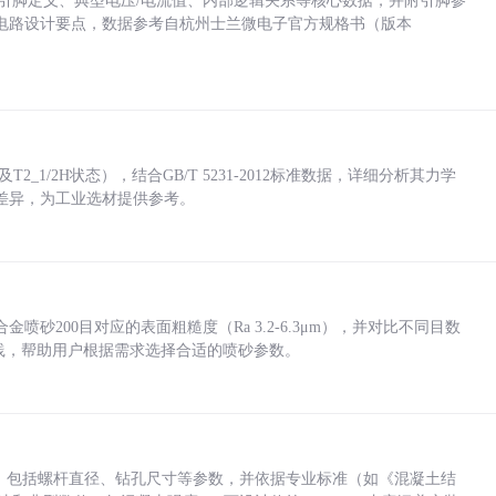
括各引脚定义、典型电压/电流值、内部逻辑关系等核心数据，并附引脚参
电路设计要点，数据参考自杭州士兰微电子官方规格书（版本
_1/2H状态），结合GB/T 5231-2012标准数据，详细分析其力学
差异，为工业选材提供参考。
砂200目对应的表面粗糙度（Ra 3.2-6.3μm），并对比不同目数
业实践，帮助用户根据需求选择合适的喷砂参数。
力，包括螺杆直径、钻孔尺寸等参数，并依据专业标准（如《混凝土结